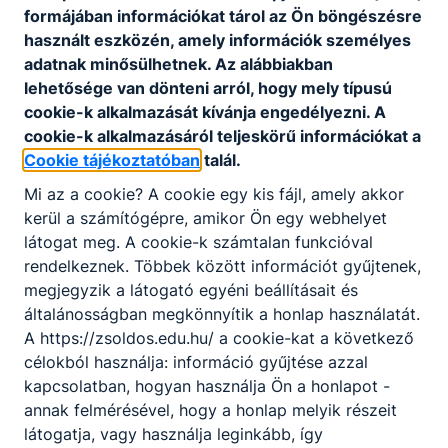
formájában információkat tárol az Ön böngészésre
használt eszközén, amely információk személyes
adatnak minősülhetnek. Az alábbiakban
lehetősége van dönteni arról, hogy mely típusú
cookie-k alkalmazását kívánja engedélyezni. A
cookie-k alkalmazásáról teljeskörű információkat a
Cookie tájékoztatóban
talál.
Mi az a cookie? A cookie egy kis fájl, amely akkor
kerül a számítógépre, amikor Ön egy webhelyet
látogat meg. A cookie-k számtalan funkcióval
rendelkeznek. Többek között információt gyűjtenek,
megjegyzik a látogató egyéni beállításait és
általánosságban megkönnyítik a honlap használatát.
A https://zsoldos.edu.hu/ a cookie-kat a következő
célokból használja: információ gyűjtése azzal
kapcsolatban, hogyan használja Ön a honlapot -
annak felmérésével, hogy a honlap melyik részeit
látogatja, vagy használja leginkább, így