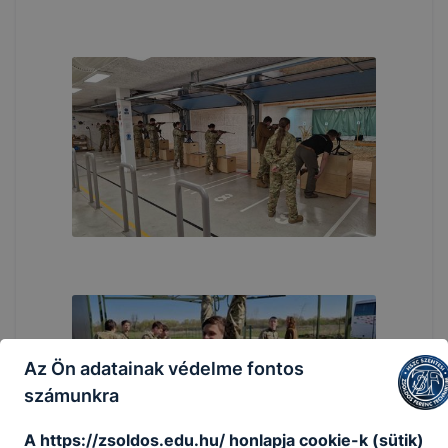
Az Ön adatainak védelme fontos
számunkra
A https://zsoldos.edu.hu/ honlapja cookie-k (sütik)