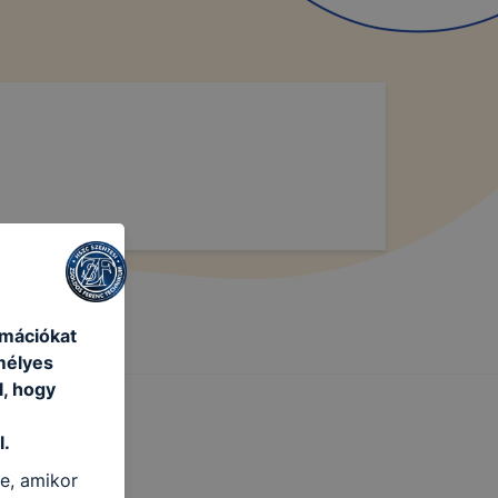
rmációkat
mélyes
l, hogy
l.
re, amikor