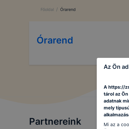
/
Főoldal
Órarend
Órarend
Az Ön ad
A https://z
tárol az Ö
adatnak mi
mely típus
alkalmazásá
Partnereink
Mi az a coo