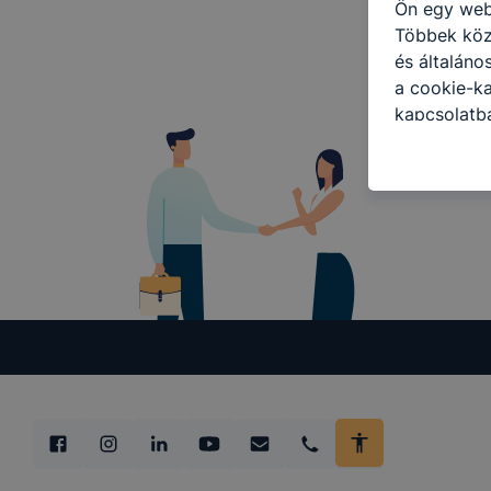
Ön egy web
Többek közö
és általáno
a cookie-ka
kapcsolatba
honlap mely
hogyan bizt
oldalunkat,
cookie-kat
változtatás
a cookie-ka
mivel a coo
megkönnyít
megakadályo
lesznek kép
tervezettől