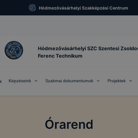
Hódmezővásárhelyi Szakképzési Centrum
Hódmezővásárhelyi SZC Szentesi Zsoldo
Ferenc Technikum
Képzéseink
Szakmai dokumentumok
Projektek
k
Órarend