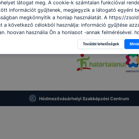
helyet látogat meg. A cookie-k számtalan funkcióval rend
tt információt gyűjtenek, megjegyzik a látogató egyéni beá
sságban megkönnyítik a honlap használatát. A https://zsold
t a következő célokból használja: információ gyűjtése azz
n, hogyan használja Ön a honlapot -annak felmérésével, h
ik részeit látogatja, vagy használja leginkább, így megtudh
További lehetőségek
Mind
osítsunk Önnek még jobb felhasználói élményt, ha ismét m
 honlap fejlesztése. Hogyan ellenőrizheti és hogyan tudja k
? Minden modern böngésző engedélyezi a cookie-k beállít
át. A legtöbb böngésző alapértelmezettként automatikusan
t, de ezek általában megváltoztathatók. Felhívjuk figyelmé
kie-k célja honlapunk használhatóságának és folyamataina
ése vagy lehetővé tétele, a cookie-k alkalmazásának
Hódmezővásárhelyi Szakképzési Centrum
zása vagy törlése által előfordulhat, hogy felhasználóink
esek honlapunk funkcióinak teljes körű használatára, vagy
 eltérően fog működni böngészőjében.