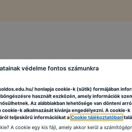
atainak védelme fontos számunkra
soldos.edu.hu/ honlapja cookie-k (sütik) formájában info
n böngészésre használt eszközén, amely információk sze
nősülhetnek. Az alábbiakban lehetősége van dönteni arró
ú cookie-k alkalmazását kívánja engedélyezni. A cookie-k
ról teljeskörű információkat a
Cookie tájékoztatóban
talá
kie? A cookie egy kis fájl, amely akkor kerül a számítógép