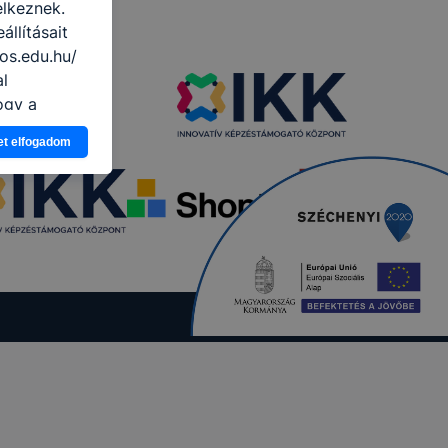
elkeznek.
llításait
os.edu.hu/
al
ogy a
atjuk,
et elfogadom
eglátogatja
ikapcsolni a
ásának a
 elfogadja
t, hogy
k
 nem
 a honlap a