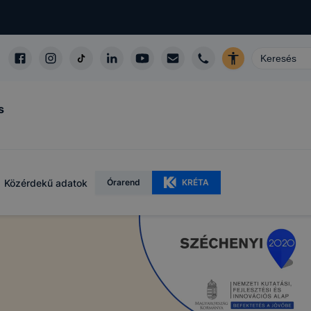
s
Közérdekű adatok
Órarend
KRÉTA