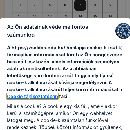
3
4
5
6
7
8
9
10
11
12
13
14
15
16
17
18
19
20
21
22
23
Az Ön adatainak védelme fontos
számunkra
24
25
26
27
28
29
30
31
1
2
3
4
5
6
A https://zsoldos.edu.hu/ honlapja cookie-k (sütik)
formájában információkat tárol az Ön böngészésre
használt eszközén, amely információk személyes
adatnak minősülhetnek. Az alábbiakban
Legközelebbi esemény(ek)
lehetősége van dönteni arról, hogy mely típusú
cookie-k alkalmazását kívánja engedélyezni. A
Nincsenek események ezen a napon
cookie-k alkalmazásáról teljeskörű információkat a
Cookie tájékoztatóban
talál.
Mi az a cookie? A cookie egy kis fájl, amely akkor
kerül a számítógépre, amikor Ön egy webhelyet
KORÁBBI ESEMÉNYEK
látogat meg. A cookie-k számtalan funkcióval
Nincsenek korábbi események
rendelkeznek. Többek között információt gyűjtenek,