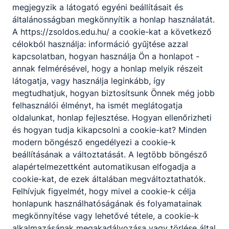
megjegyzik a látogató egyéni beállításait és
általánosságban megkönnyítik a honlap használatát.
A https://zsoldos.edu.hu/ a cookie-kat a következő
célokból használja: információ gyűjtése azzal
kapcsolatban, hogyan használja Ön a honlapot -
annak felmérésével, hogy a honlap melyik részeit
Partnereink
látogatja, vagy használja leginkább, így
megtudhatjuk, hogyan biztosítsunk Önnek még jobb
felhasználói élményt, ha ismét meglátogatja
oldalunkat, honlap fejlesztése. Hogyan ellenőrizheti
és hogyan tudja kikapcsolni a cookie-kat? Minden
modern böngésző engedélyezi a cookie-k
beállításának a változtatását. A legtöbb böngésző
alapértelmezettként automatikusan elfogadja a
cookie-kat, de ezek általában megváltoztathatók.
Felhívjuk figyelmét, hogy mivel a cookie-k célja
honlapunk használhatóságának és folyamatainak
megkönnyítése vagy lehetővé tétele, a cookie-k
alkalmazásának megakadályozása vagy törlése által