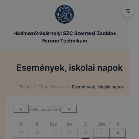
Hódmezővásárhelyi SZC Szentesi Zsoldos
Ferenc Technikum
Események, iskolai napok
/
/
Főoldal
Tanulóinknak
Események, iskolai napok
‹
›
2026. augusztus
H
K
Sze
Cs
P
Szo
V
27
28
29
30
31
1
2