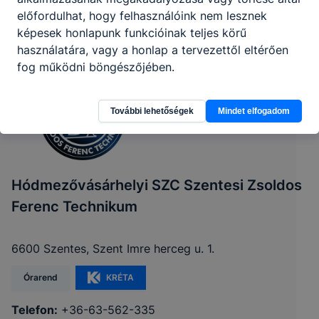
előfordulhat, hogy felhasználóink nem lesznek
képesek honlapunk funkcióinak teljes körű
használatára, vagy a honlap a tervezettől eltérően
fog működni böngészőjében.
További lehetőségek
Mindet elfogadom
Hódmezővásárhelyi SZC Szentesi Zsoldos
Ferenc Technikum
6600 Szentes, Szent Imre herceg u. 1.
Órarend
KRÉTA
Telefon:
+36-63-562-335