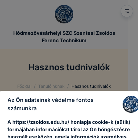
Hódmezővásárhelyi SZC Szentesi Zsoldos
Ferenc Technikum
Hasznos tudnivalók
/
/
Főoldal
Tanulóinknak
Hasznos tudnivalók
Az Ön adatainak védelme fontos
számunkra
Pályaválasztási adatlap
A https://zsoldos.edu.hu/ honlapja cookie-k (sütik)
formájában információkat tárol az Ön böngészésre
CSMPSZ-PÁV-adatlap-Zsoldos.pdf
használt eszközén, amely információk személyes