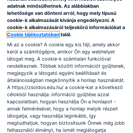
Letöltés
adatnak minősülhetnek. Az alábbiakban
lehetősége van dönteni arról, hogy mely típusú
cookie-k alkalmazását kívánja engedélyezni. A
cookie-k alkalmazásáról teljeskörű információkat a
Cookie tájékoztatóban
talál.
Mi az a cookie? A cookie egy kis fájl, amely akkor
Partnereink
kerül a számítógépre, amikor Ön egy webhelyet
látogat meg. A cookie-k számtalan funkcióval
rendelkeznek. Többek között információt gyűjtenek,
megjegyzik a látogató egyéni beállításait és
általánosságban megkönnyítik a honlap használatát.
A https://zsoldos.edu.hu/ a cookie-kat a következő
célokból használja: információ gyűjtése azzal
kapcsolatban, hogyan használja Ön a honlapot -
annak felmérésével, hogy a honlap melyik részeit
látogatja, vagy használja leginkább, így
megtudhatjuk, hogyan biztosítsunk Önnek még jobb
felhasználói élményt, ha ismét meglátogatja