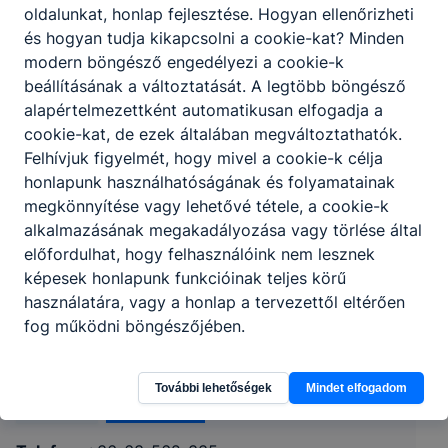
oldalunkat, honlap fejlesztése. Hogyan ellenőrizheti
és hogyan tudja kikapcsolni a cookie-kat? Minden
modern böngésző engedélyezi a cookie-k
beállításának a változtatását. A legtöbb böngésző
alapértelmezettként automatikusan elfogadja a
cookie-kat, de ezek általában megváltoztathatók.
Felhívjuk figyelmét, hogy mivel a cookie-k célja
honlapunk használhatóságának és folyamatainak
megkönnyítése vagy lehetővé tétele, a cookie-k
alkalmazásának megakadályozása vagy törlése által
előfordulhat, hogy felhasználóink nem lesznek
Hódmezővásárhelyi SZC Szentesi Zsoldos
képesek honlapunk funkcióinak teljes körű
használatára, vagy a honlap a tervezettől eltérően
Ferenc Technikum
fog működni böngészőjében.
6600 Szentes, Szent Imre herceg u. 1.
További lehetőségek
Mindet elfogadom
Órarend
KRÉTA