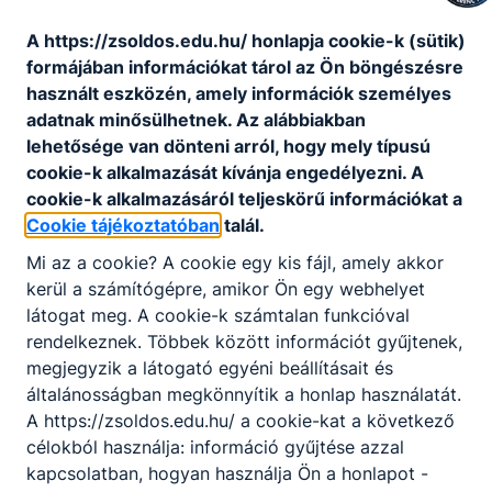
Telefon
:
+36-63-562-335
A https://zsoldos.edu.hu/ honlapja cookie-k (sütik)
formájában információkat tárol az Ön böngészésre
használt eszközén, amely információk személyes
Fax
:
+36-63-562-335
adatnak minősülhetnek. Az alábbiakban
lehetősége van dönteni arról, hogy mely típusú
cookie-k alkalmazását kívánja engedélyezni. A
Központi ügyfélszolgálat
:
+36-63-562-335
cookie-k alkalmazásáról teljeskörű információkat a
Cookie tájékoztatóban
talál.
Mi az a cookie? A cookie egy kis fájl, amely akkor
E-mail cím
:
zsoldosf@zsoldos.edu.hu
kerül a számítógépre, amikor Ön egy webhelyet
látogat meg. A cookie-k számtalan funkcióval
rendelkeznek. Többek között információt gyűjtenek,
Székhely
:
6600 Szentes, Szent Imre herceg
megjegyzik a látogató egyéni beállításait és
u. 1.
általánosságban megkönnyítik a honlap használatát.
A https://zsoldos.edu.hu/ a cookie-kat a következő
célokból használja: információ gyűjtése azzal
kapcsolatban, hogyan használja Ön a honlapot -
Postacím
:
6600 Szentes, Szent Imre herceg