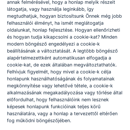
annak felmérésével, hogy a honlap melyik részeit
u. 1.
látogatja, vagy használja leginkább, így
megtudhatjuk, hogyan biztosítsunk Önnek még jobb
felhasználói élményt, ha ismét meglátogatja
OM azonosító
:
203039/008
oldalunkat, honlap fejlesztése. Hogyan ellenőrizheti
és hogyan tudja kikapcsolni a cookie-kat? Minden
modern böngésző engedélyezi a cookie-k
beállításának a változtatását. A legtöbb böngésző
alapértelmezettként automatikusan elfogadja a
cookie-kat, de ezek általában megváltoztathatók.
Felhívjuk figyelmét, hogy mivel a cookie-k célja
honlapunk használhatóságának és folyamatainak
megkönnyítése vagy lehetővé tétele, a cookie-k
alkalmazásának megakadályozása vagy törlése által
előfordulhat, hogy felhasználóink nem lesznek
Partnereink
képesek honlapunk funkcióinak teljes körű
használatára, vagy a honlap a tervezettől eltérően
fog működni böngészőjében.