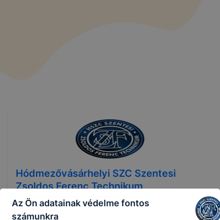
Hódmezővásárhelyi SZC Szentesi
Zsoldos Ferenc Technikum
Az Ön adatainak védelme fontos
számunkra