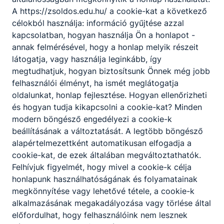
A https://zsoldos.edu.hu/ a cookie-kat a következő
célokból használja: információ gyűjtése azzal
kapcsolatban, hogyan használja Ön a honlapot -
Partnereink
annak felmérésével, hogy a honlap melyik részeit
látogatja, vagy használja leginkább, így
megtudhatjuk, hogyan biztosítsunk Önnek még jobb
felhasználói élményt, ha ismét meglátogatja
oldalunkat, honlap fejlesztése. Hogyan ellenőrizheti
és hogyan tudja kikapcsolni a cookie-kat? Minden
modern böngésző engedélyezi a cookie-k
beállításának a változtatását. A legtöbb böngésző
alapértelmezettként automatikusan elfogadja a
cookie-kat, de ezek általában megváltoztathatók.
Felhívjuk figyelmét, hogy mivel a cookie-k célja
honlapunk használhatóságának és folyamatainak
megkönnyítése vagy lehetővé tétele, a cookie-k
alkalmazásának megakadályozása vagy törlése által
előfordulhat, hogy felhasználóink nem lesznek