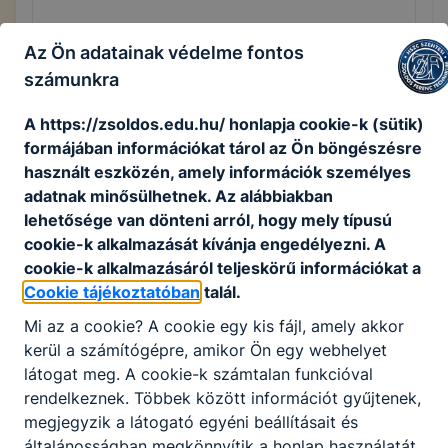
Igazgató (intézményvezető)
Az Ön adatainak védelme fontos
Hódmezővásárhelyi SZC Szentesi Zsoldos
számunkra
Ferenc Technikum
A https://zsoldos.edu.hu/ honlapja cookie-k (sütik)
formájában információkat tárol az Ön böngészésre
Részletek, jelentkezés
használt eszközén, amely információk személyes
adatnak minősülhetnek. Az alábbiakban
Jelentkezési határidő
lehetősége van dönteni arról, hogy mely típusú
2024. augusztus 9.
cookie-k alkalmazását kívánja engedélyezni. A
cookie-k alkalmazásáról teljeskörű információkat a
Munkaviszony jellege
Cookie tájékoztatóban
talál.
teljes munkaidő, munkaviszony
Mi az a cookie? A cookie egy kis fájl, amely akkor
Munkavégzés helye
kerül a számítógépre, amikor Ön egy webhelyet
6600 Szentes, Szent Imre herceg utca 1.
látogat meg. A cookie-k számtalan funkcióval
rendelkeznek. Többek között információt gyűjtenek,
megjegyzik a látogató egyéni beállításait és
általánosságban megkönnyítik a honlap használatát.