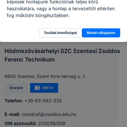
képesek honlapunk funkcióinak teljes körű
használatára, vagy a honlap a tervezettől eltérően
fog működni böngészőjében.
További lehetőségek
Mindet elfogadom
Hódmezővásárhelyi SZC Szentesi Zsoldos
Ferenc Technikum
6600 Szentes, Szent Imre herceg u. 1.
Órarend
KRÉTA
Telefon:
+36-63-562-335
E-mail:
zsoldosf@zsoldos.edu.hu
OM azonosító:
203039/008