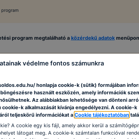
i program
etési program megtalálható a
közérdekű adatok
menüpont 
atainak védelme fontos számunkra
soldos.edu.hu/ honlapja cookie-k (sütik) formájában info
n böngészésre használt eszközén, amely információk sze
nősülhetnek. Az alábbiakban lehetősége van dönteni arró
ú cookie-k alkalmazását kívánja engedélyezni. A cookie-k
ról teljeskörű információkat a
Cookie tájékoztatóban
talá
kie? A cookie egy kis fájl, amely akkor kerül a számítógép
helyet látogat meg. A cookie-k számtalan funkcióval rend