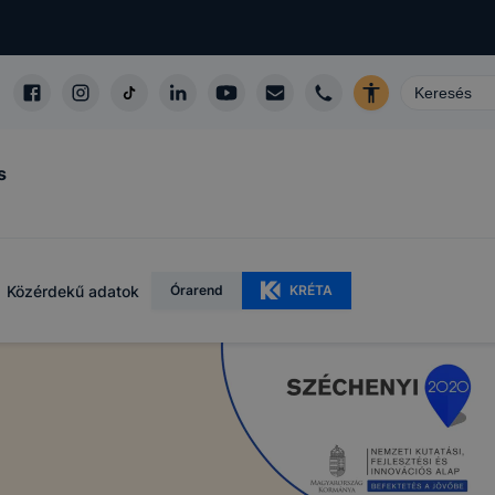
s
Közérdekű adatok
Órarend
KRÉTA