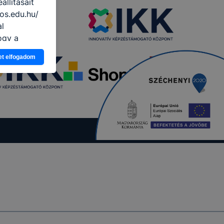
llításait
os.edu.hu/
al
ogy a
atjuk,
et elfogadom
eglátogatja
ikapcsolni a
ásának a
 elfogadja
t, hogy
k
 nem
 a honlap a