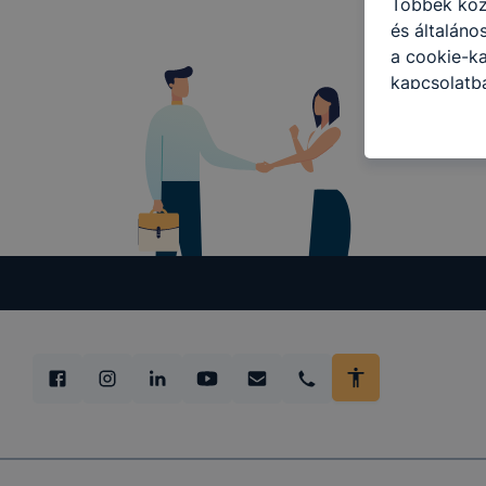
Többek közö
és általáno
a cookie-ka
kapcsolatba
honlap mely
hogyan bizt
oldalunkat,
cookie-kat
változtatás
a cookie-ka
mivel a coo
megkönnyít
megakadályo
lesznek kép
tervezettől