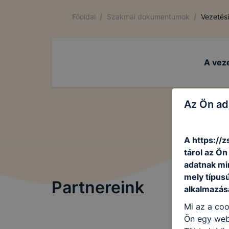
/
/
Főoldal
Szakmai dokumentumok
Vezetés
A vez
Az Ön ad
A https://z
tárol az Ö
adatnak mi
mely típus
Partnereink
alkalmazásá
Mi az a coo
Ön egy web