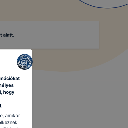
alatt.
rmációkat
mélyes
l, hogy
l.
re, amikor
elkeznek.