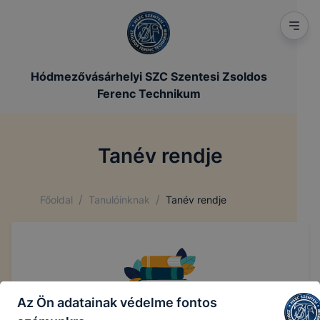
Hódmezővásárhelyi SZC Szentesi Zsoldos
Ferenc Technikum
Tanév rendje
/
/
Főoldal
Tanulóinknak
Tanév rendje
Az Ön adatainak védelme fontos