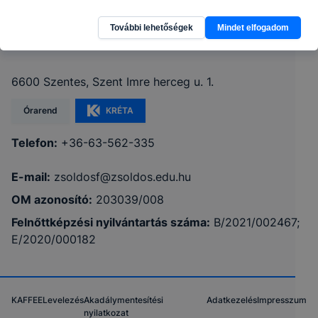
Hódmezővásárhelyi SZC Szentesi Zsoldos
További lehetőségek
Mindet elfogadom
Ferenc Technikum
6600 Szentes, Szent Imre herceg u. 1.
Órarend
KRÉTA
Telefon:
+36-63-562-335
E-mail:
zsoldosf@zsoldos.edu.hu
OM azonosító:
203039/008
Felnőttképzési nyilvántartás száma:
B/2021/002467;
E/2020/000182
KAFFEE
Levelezés
Akadálymentesítési
Adatkezelés
Impresszum
nyilatkozat