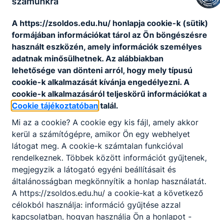
számunkra
Aktuális információ
A https://zsoldos.edu.hu/ honlapja cookie-k (sütik)
Feltöltés alatt...
formájában információkat tárol az Ön böngészésre
használt eszközén, amely információk személyes
A
2024/2025
tanév rendje,
adatnak minősülhetnek. Az alábbiakban
fontosabb eseményei
lehetősége van dönteni arról, hogy mely típusú
cookie-k alkalmazását kívánja engedélyezni. A
cookie-k alkalmazásáról teljeskörű információkat a
Cookie tájékoztatóban
talál.
Mi az a cookie? A cookie egy kis fájl, amely akkor
kerül a számítógépre, amikor Ön egy webhelyet
látogat meg. A cookie-k számtalan funkcióval
rendelkeznek. Többek között információt gyűjtenek,
megjegyzik a látogató egyéni beállításait és
Partnereink
általánosságban megkönnyítik a honlap használatát.
A https://zsoldos.edu.hu/ a cookie-kat a következő
célokból használja: információ gyűjtése azzal
kapcsolatban, hogyan használja Ön a honlapot -