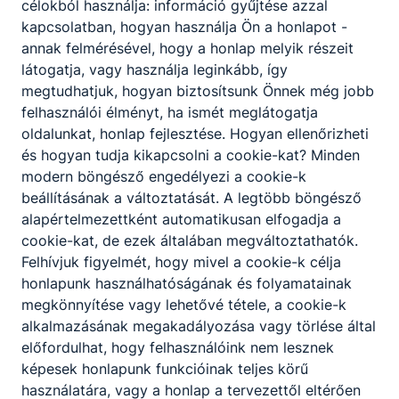
célokból használja: információ gyűjtése azzal
kapcsolatban, hogyan használja Ön a honlapot -
annak felmérésével, hogy a honlap melyik részeit
látogatja, vagy használja leginkább, így
megtudhatjuk, hogyan biztosítsunk Önnek még jobb
felhasználói élményt, ha ismét meglátogatja
oldalunkat, honlap fejlesztése. Hogyan ellenőrizheti
és hogyan tudja kikapcsolni a cookie-kat? Minden
modern böngésző engedélyezi a cookie-k
beállításának a változtatását. A legtöbb böngésző
alapértelmezettként automatikusan elfogadja a
cookie-kat, de ezek általában megváltoztathatók.
Felhívjuk figyelmét, hogy mivel a cookie-k célja
honlapunk használhatóságának és folyamatainak
megkönnyítése vagy lehetővé tétele, a cookie-k
alkalmazásának megakadályozása vagy törlése által
előfordulhat, hogy felhasználóink nem lesznek
képesek honlapunk funkcióinak teljes körű
használatára, vagy a honlap a tervezettől eltérően