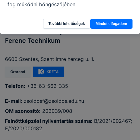
fog működni böngészőjében.
További lehetőségek
Mindet elfogadom
Hódmezővásárhelyi SZC Szentesi Zsoldos
Ferenc Technikum
6600 Szentes, Szent Imre herceg u. 1.
Órarend
KRÉTA
Telefon:
+36-63-562-335
E-mail:
zsoldosf@zsoldos.edu.hu
OM azonosító:
203039/008
Felnőttképzési nyilvántartás száma:
B/2021/002467;
E/2020/000182