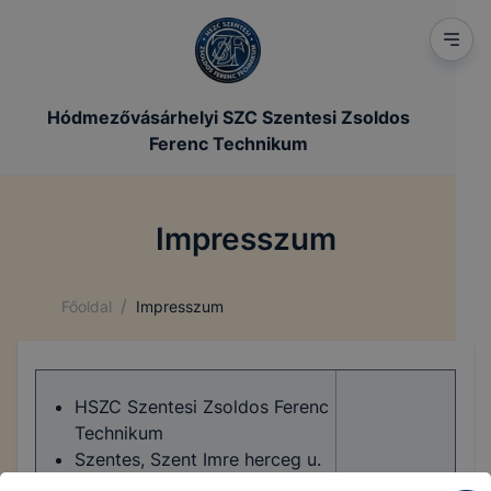
Hódmezővásárhelyi SZC Szentesi Zsoldos
Ferenc Technikum
Impresszum
/
Főoldal
Impresszum
HSZC Szentesi Zsoldos Ferenc
Technikum
Szentes, Szent Imre herceg u.
1.