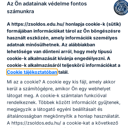
Az Ön adatainak védelme fontos
Telefonszám: 06-63/562-335
számunkra
OM: 203039
Felnőttképzési engedély
A https://zsoldos.edu.hu/ honlapja cookie-k (sütik)
nyilvántartási száma:
formájában információkat tárol az Ön böngészésre
E/2020/000182
használt eszközén, amely információk személyes
Felnőttképzési bejelentés
adatnak minősülhetnek. Az alábbiakban
nyilvántartási száma:
lehetősége van dönteni arról, hogy mely típusú
B/2021/002467
cookie-k alkalmazását kívánja engedélyezni. A
cookie-k alkalmazásáról teljeskörű információkat a
E-
Cookie tájékoztatóban
talál.
mail:
zsoldosf@zsoldos.edu.hu
Mi az a cookie? A cookie egy kis fájl, amely akkor
kerül a számítógépre, amikor Ön egy webhelyet
látogat meg. A cookie-k számtalan funkcióval
rendelkeznek. Többek között információt gyűjtenek,
megjegyzik a látogató egyéni beállításait és
általánosságban megkönnyítik a honlap használatát.
A https://zsoldos.edu.hu/ a cookie-kat a következő
Partnereink