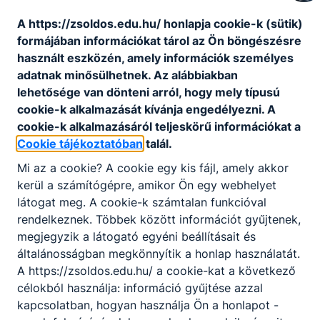
A https://zsoldos.edu.hu/ honlapja cookie-k (sütik)
formájában információkat tárol az Ön böngészésre
Díjak
használt eszközén, amely információk személyes
adatnak minősülhetnek. Az alábbiakban
Zsoldos díj
lehetősége van dönteni arról, hogy mely típusú
cookie-k alkalmazását kívánja engedélyezni. A
cookie-k alkalmazásáról teljeskörű információkat a
Cookie tájékoztatóban
talál.
Mi az a cookie? A cookie egy kis fájl, amely akkor
kerül a számítógépre, amikor Ön egy webhelyet
látogat meg. A cookie-k számtalan funkcióval
rendelkeznek. Többek között információt gyűjtenek,
megjegyzik a látogató egyéni beállításait és
Partnereink
általánosságban megkönnyítik a honlap használatát.
A https://zsoldos.edu.hu/ a cookie-kat a következő
célokból használja: információ gyűjtése azzal
kapcsolatban, hogyan használja Ön a honlapot -