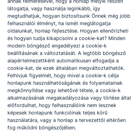
annak felmérésével, hogy a honlap melyik részeit
látogatja, vagy használja leginkább, így
megtudhatjuk, hogyan biztosítsunk Önnek még jobb
felhasználói élményt, ha ismét meglátogatja
oldalunkat, honlap fejlesztése. Hogyan ellenőrizheti
és hogyan tudja kikapcsolni a cookie-kat? Minden
modern böngésző engedélyezi a cookie-k
beállításának a változtatását. A legtöbb böngésző
alapértelmezettként automatikusan elfogadja a
cookie-kat, de ezek általában megváltoztathatók.
Felhívjuk figyelmét, hogy mivel a cookie-k célja
honlapunk használhatóságának és folyamatainak
megkönnyítése vagy lehetővé tétele, a cookie-k
alkalmazásának megakadályozása vagy törlése által
előfordulhat, hogy felhasználóink nem lesznek
képesek honlapunk funkcióinak teljes körű
használatára, vagy a honlap a tervezettől eltérően
fog működni böngészőjében.
Hódmezővásárhelyi SZC Szentesi Zsoldos