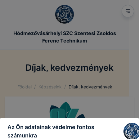
Hódmezővásárhelyi SZC Szentesi Zsoldos
Ferenc Technikum
Díjak, kedvezmények
/
/
Főoldal
Képzéseink
Díjak, kedvezmények
Az Ön adatainak védelme fontos
számunkra