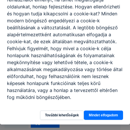
oldalunkat, honlap fejlesztése. Hogyan ellenőrizheti
és hogyan tudja kikapcsolni a cookie-kat? Minden
modern böngésző engedélyezi a cookie-k
beállításának a változtatását. A legtöbb böngésző
alapértelmezettként automatikusan elfogadja a
cookie-kat, de ezek általában megváltoztathatók.
Felhívjuk figyelmét, hogy mivel a cookie-k célja
honlapunk használhatóságának és folyamatainak
megkönnyítése vagy lehetővé tétele, a cookie-k
alkalmazásának megakadályozása vagy törlése által
előfordulhat, hogy felhasználóink nem lesznek
képesek honlapunk funkcióinak teljes körű
Hódmezővásárhelyi SZC Szentesi Zsoldos
használatára, vagy a honlap a tervezettől eltérően
Ferenc Technikum
fog működni böngészőjében.
6600 Szentes, Szent Imre herceg u. 1.
További lehetőségek
Mindet elfogadom
Órarend
KRÉTA