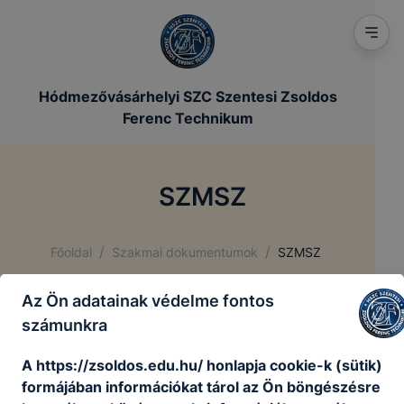
Hódmezővásárhelyi SZC Szentesi Zsoldos
Ferenc Technikum
SZMSZ
/
/
Főoldal
Szakmai dokumentumok
SZMSZ
Az Ön adatainak védelme fontos
SZMSZ
számunkra
A https://zsoldos.edu.hu/ honlapja cookie-k (sütik)
A szervezeti és működési szabályzat
formájában információkat tárol az Ön böngészésre