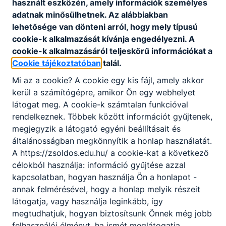
megtalálható a
közérdekű adatok
menüpont
használt eszközén, amely információk személyes
alatt.
adatnak minősülhetnek. Az alábbiakban
lehetősége van dönteni arról, hogy mely típusú
cookie-k alkalmazását kívánja engedélyezni. A
cookie-k alkalmazásáról teljeskörű információkat a
Cookie tájékoztatóban
talál.
Mi az a cookie? A cookie egy kis fájl, amely akkor
kerül a számítógépre, amikor Ön egy webhelyet
Partnereink
látogat meg. A cookie-k számtalan funkcióval
rendelkeznek. Többek között információt gyűjtenek,
megjegyzik a látogató egyéni beállításait és
általánosságban megkönnyítik a honlap használatát.
A https://zsoldos.edu.hu/ a cookie-kat a következő
célokból használja: információ gyűjtése azzal
kapcsolatban, hogyan használja Ön a honlapot -
annak felmérésével, hogy a honlap melyik részeit
látogatja, vagy használja leginkább, így
megtudhatjuk, hogyan biztosítsunk Önnek még jobb
felhasználói élményt, ha ismét meglátogatja