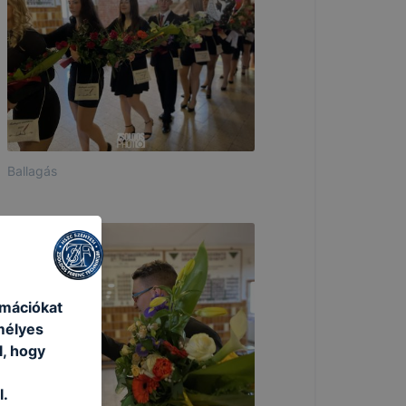
Ballagás
rmációkat
mélyes
l, hogy
l.