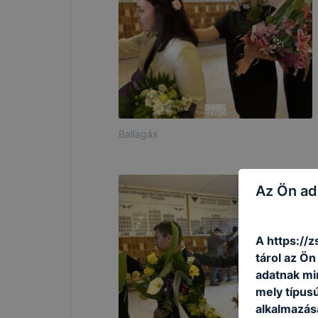
Ballagás
Az Ön ad
A https://z
tárol az Ö
adatnak mi
mely típus
alkalmazásá