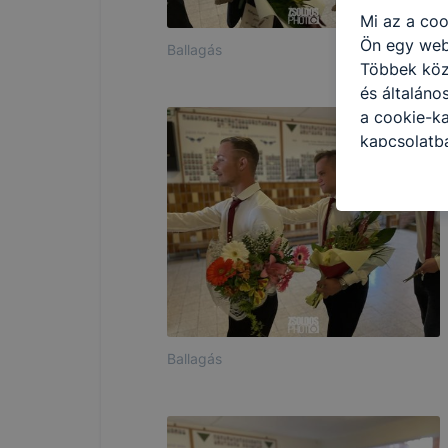
Mi az a coo
Ön egy web
Ballagás
Többek közö
és általáno
a cookie-ka
kapcsolatba
honlap mely
hogyan bizt
oldalunkat,
cookie-kat
változtatás
a cookie-ka
mivel a coo
megkönnyít
megakadályo
Ballagás
lesznek kép
tervezettől