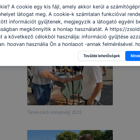
kie? A cookie egy kis fájl, amely akkor kerül a számítógép
helyet látogat meg. A cookie-k számtalan funkcióval rend
Tanévzáró ünnepség 2022
tt információt gyűjtenek, megjegyzik a látogató egyéni beá
sságban megkönnyítik a honlap használatát. A https://zsold
t a következő célokból használja: információ gyűjtése azz
n, hogyan használja Ön a honlapot -annak felmérésével, h
ik részeit látogatja, vagy használja leginkább, így megtudh
További lehetőségek
Mind
osítsunk Önnek még jobb felhasználói élményt, ha ismét m
 honlap fejlesztése. Hogyan ellenőrizheti és hogyan tudja k
? Minden modern böngésző engedélyezi a cookie-k beállít
át. A legtöbb böngésző alapértelmezettként automatikusan
t, de ezek általában megváltoztathatók. Felhívjuk figyelmé
kie-k célja honlapunk használhatóságának és folyamataina
ése vagy lehetővé tétele, a cookie-k alkalmazásának
zása vagy törlése által előfordulhat, hogy felhasználóink
Tanévzáró ünnepség 2022
esek honlapunk funkcióinak teljes körű használatára, vagy
 eltérően fog működni böngészőjében.