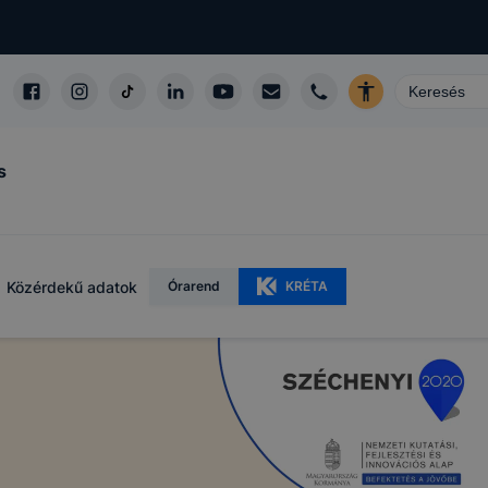
s
Közérdekű adatok
Órarend
KRÉTA