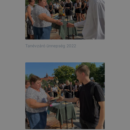
Tanévzáró ünnepség 2022