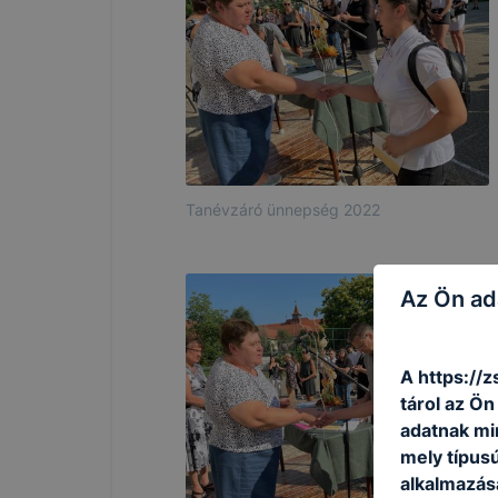
Tanévzáró ünnepség 2022
Az Ön ad
A https://z
tárol az Ö
adatnak mi
mely típus
alkalmazásá