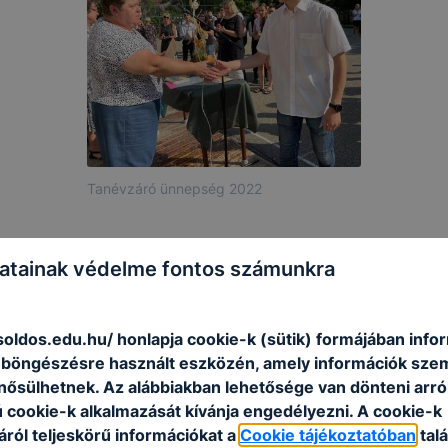
Tanévzáró ünnepség 2022
atainak védelme fontos számunkra
soldos.edu.hu/ honlapja cookie-k (sütik) formájában info
n böngészésre használt eszközén, amely információk sze
nősülhetnek. Az alábbiakban lehetősége van dönteni arró
ú cookie-k alkalmazását kívánja engedélyezni. A cookie-k
ról teljeskörű információkat a
Cookie tájékoztatóban
talá