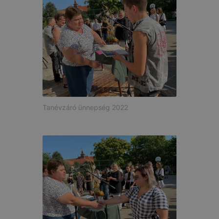
Tanévzáró ünnepség 2022