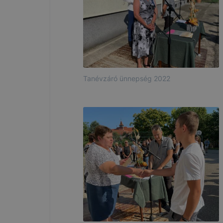
Tanévzáró ünnepség 2022