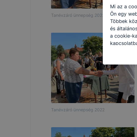
Mi az a coo
Ön egy web
Tanévzáró ünnepség 2022
Többek közö
és általáno
a cookie-ka
kapcsolatba
honlap mely
hogyan bizt
oldalunkat,
cookie-kat
változtatás
a cookie-ka
mivel a coo
megkönnyít
megakadályo
Tanévzáró ünnepség 2022
lesznek kép
tervezettől