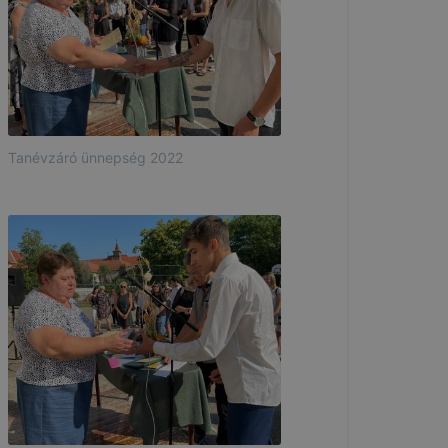
Tanévzáró ünnepség 2022