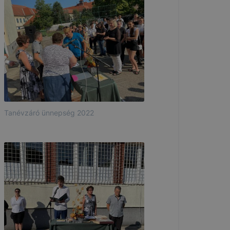
Tanévzáró ünnepség 2022