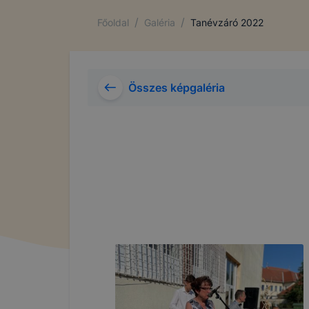
/
/
Főoldal
Galéria
Tanévzáró 2022
Összes képgaléria