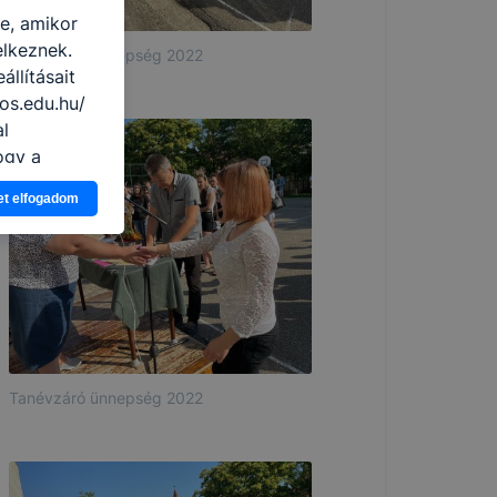
re, amikor
elkeznek.
Tanévzáró ünnepség 2022
llításait
os.edu.hu/
al
ogy a
atjuk,
et elfogadom
eglátogatja
ikapcsolni a
ásának a
 elfogadja
t, hogy
k
 nem
Tanévzáró ünnepség 2022
 a honlap a