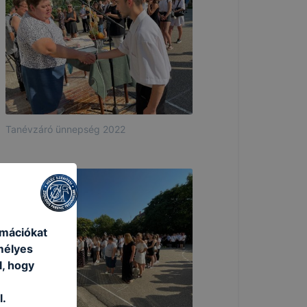
Tanévzáró ünnepség 2022
rmációkat
mélyes
l, hogy
l.