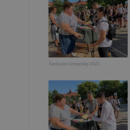
Tanévzáró ünnepség 2022