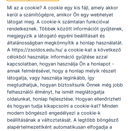
Mi az a cookie? A cookie egy kis fájl, amely akkor
kerül a számítógépre, amikor Ön egy webhelyet
látogat meg. A cookie-k számtalan funkcióval
rendelkeznek. Többek között információt gyűjtenek,
Diák futball
megjegyzik a látogató egyéni beállításait és
általánosságban megkönnyítik a honlap használatát.
A https://zsoldos.edu.hu/ a cookie-kat a következő
célokból használja: információ gyűjtése azzal
kapcsolatban, hogyan használja Ön a honlapot -
annak felmérésével, hogy a honlap melyik részeit
látogatja, vagy használja leginkább, így
megtudhatjuk, hogyan biztosítsunk Önnek még jobb
felhasználói élményt, ha ismét meglátogatja
oldalunkat, honlap fejlesztése. Hogyan ellenőrizheti
és hogyan tudja kikapcsolni a cookie-kat? Minden
Diák futball
modern böngésző engedélyezi a cookie-k
beállításának a változtatását. A legtöbb böngésző
alapértelmezettként automatikusan elfogadja a