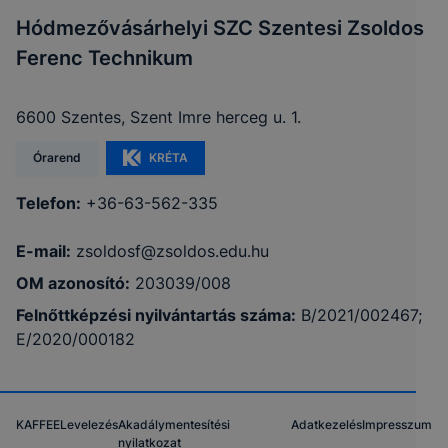
Hódmezővásárhelyi SZC Szentesi Zsoldos
Ferenc Technikum
6600 Szentes, Szent Imre herceg u. 1.
Órarend
KRÉTA
Telefon:
+36-63-562-335
E-mail:
zsoldosf@zsoldos.edu.hu
OM azonosító:
203039/008
Felnőttképzési nyilvántartás száma:
B/2021/002467;
E/2020/000182
KAFFEE
Levelezés
Akadálymentesítési
Adatkezelés
Impresszum
nyilatkozat