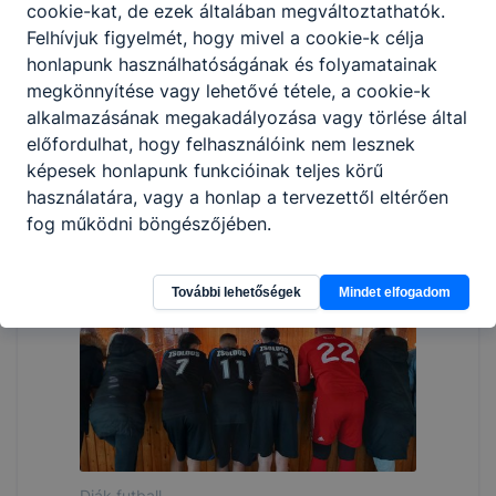
cookie-kat, de ezek általában megváltoztathatók.
Felhívjuk figyelmét, hogy mivel a cookie-k célja
honlapunk használhatóságának és folyamatainak
megkönnyítése vagy lehetővé tétele, a cookie-k
alkalmazásának megakadályozása vagy törlése által
előfordulhat, hogy felhasználóink nem lesznek
képesek honlapunk funkcióinak teljes körű
használatára, vagy a honlap a tervezettől eltérően
Diák futball
fog működni böngészőjében.
További lehetőségek
Mindet elfogadom
Diák futball