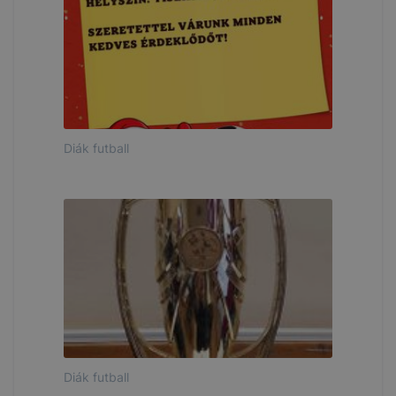
Diák futball
Diák futball