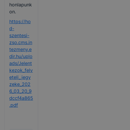
honlapunk
on.
https://ho
d-
szentesi-
zso.cms.in
tezmeny.e
dir.hu/uplo
ads/Jelent
kezok_felv
eteli_jegy
zeke_202
6_03_20_9
dccf4a865
.pdf