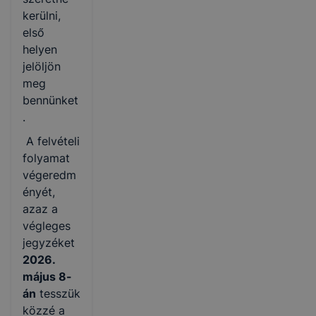
kerülni,
első
helyen
jelöljön
meg
bennünket
.
A felvételi
folyamat
végeredm
ényét,
azaz a
végleges
jegyzéket
2026.
május 8-
án
tesszük
közzé a