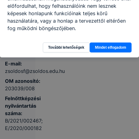
előfordulhat, hogy felhasználóink nem lesznek
Szent Imre
képesek honlapunk funkcióinak teljes körű
herceg u. 1.
használatára, vagy a honlap a tervezettől eltérően
Órarend
KRÉTA
fog működni böngészőjében.
Telefon:
+36-
További lehetőségek
Mindet elfogadom
63-562-335
E-mail:
zsoldosf@zsoldos.edu.hu
OM azonosító:
203039/008
Felnőttképzési
nyilvántartás
száma:
B/2021/002467;
E/2020/000182