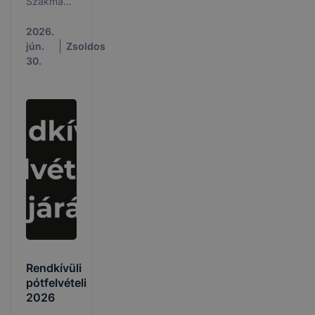
Szakma
Iránytű
Tábor.
2026.
jún.
Zsoldos
30.
Rendkívüli
pótfelvételi
2026