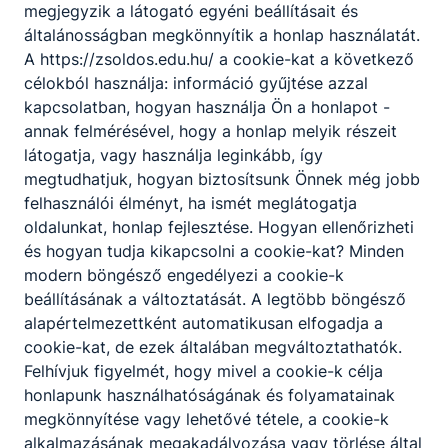
megjegyzik a látogató egyéni beállításait és
általánosságban megkönnyítik a honlap használatát.
A https://zsoldos.edu.hu/ a cookie-kat a következő
célokból használja: információ gyűjtése azzal
kapcsolatban, hogyan használja Ön a honlapot -
annak felmérésével, hogy a honlap melyik részeit
látogatja, vagy használja leginkább, így
megtudhatjuk, hogyan biztosítsunk Önnek még jobb
felhasználói élményt, ha ismét meglátogatja
oldalunkat, honlap fejlesztése. Hogyan ellenőrizheti
és hogyan tudja kikapcsolni a cookie-kat? Minden
modern böngésző engedélyezi a cookie-k
Hódmezővásárhelyi
beállításának a változtatását. A legtöbb böngésző
alapértelmezettként automatikusan elfogadja a
SZC Szentesi
cookie-kat, de ezek általában megváltoztathatók.
Zsoldos Ferenc
Felhívjuk figyelmét, hogy mivel a cookie-k célja
Technikum
honlapunk használhatóságának és folyamatainak
megkönnyítése vagy lehetővé tétele, a cookie-k
alkalmazásának megakadályozása vagy törlése által
6600 Szentes,