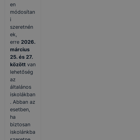
en
módosítan
i
szeretnén
ek,
erre
2026.
március
25. és 27.
között
van
lehetőség
az
általános
iskolákban
. Abban az
esetben,
ha
biztosan
iskolánkba
szeretne