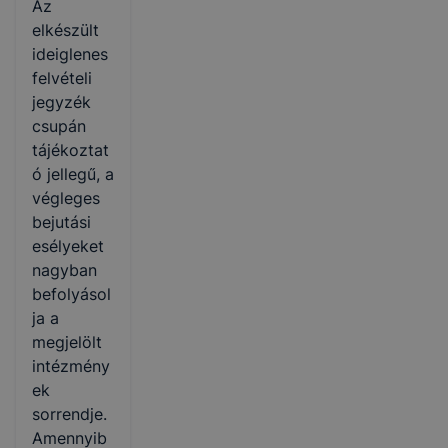
Az
elkészült
ideiglenes
felvételi
jegyzék
csupán
tájékoztat
ó jellegű, a
végleges
bejutási
esélyeket
nagyban
befolyásol
ja a
megjelölt
intézmény
ek
sorrendje.
Amennyib