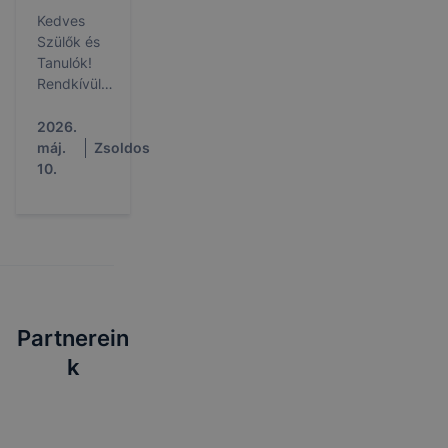
Kedves
Szülők és
Tanulók!
Rendkívüli
pótfelvételit
hirdetünk
2026.
2026.
máj.
Zsoldos
május 11-től
10.
a
következő
szakra:
Partnerein
k