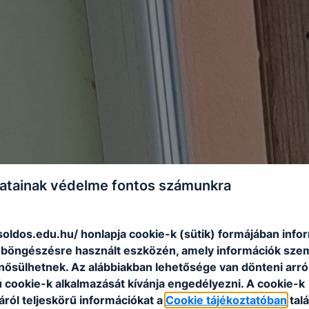
atainak védelme fontos számunkra
soldos.edu.hu/ honlapja cookie-k (sütik) formájában info
n böngészésre használt eszközén, amely információk sze
nősülhetnek. Az alábbiakban lehetősége van dönteni arró
ú cookie-k alkalmazását kívánja engedélyezni. A cookie-k
ról teljeskörű információkat a
Cookie tájékoztatóban
talá