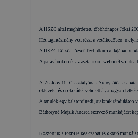
A HSZC által meghirdetett, többhónapos Jókai 200
Hét tagintézmény vett részt a vetélkedőben, melyn
A HSZC Eötvös József Technikum aulájában rend
A paravánokon és az asztalokon szebbnél szebb al
A Zsoldos 11. C osztályának Arany ötös csapata 
oklevelet és csokoládét vehetett át, ahogyan felkés
A tanulók egy balatonfüredi jutalomkiránduláson ve
Báthoryné Majzik Andrea szervező munkájáért kapo
Köszönjük a többi lelkes csapat és oktató munkáját