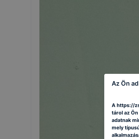
Az Ön ad
A https://z
tárol az Ö
adatnak mi
mely típus
alkalmazásá