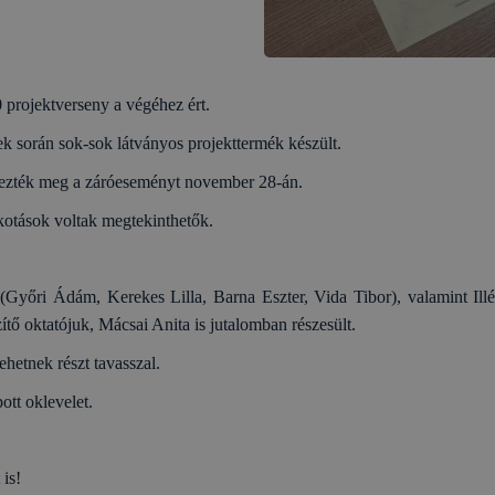
 projektverseny a végéhez ért.
ek során sok-sok látványos projekttermék készült.
ezték meg a záróeseményt november 28-án.
kotások voltak megtekinthetők.
(Győri Ádám, Kerekes Lilla, Barna Eszter, Vida Tibor), valamint Il
zítő oktatójuk, Mácsai Anita is jutalomban részesült.
hetnek részt tavasszal.
tt oklevelet.
 is!