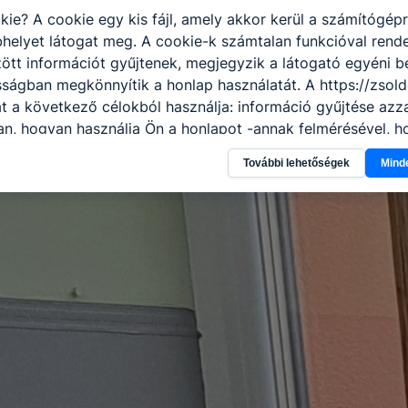
kie? A cookie egy kis fájl, amely akkor kerül a számítógép
helyet látogat meg. A cookie-k számtalan funkcióval rend
tt információt gyűjtenek, megjegyzik a látogató egyéni beá
sságban megkönnyítik a honlap használatát. A https://zsold
t a következő célokból használja: információ gyűjtése azz
n, hogyan használja Ön a honlapot -annak felmérésével, h
ik részeit látogatja, vagy használja leginkább, így megtudh
További lehetőségek
Mind
osítsunk Önnek még jobb felhasználói élményt, ha ismét m
 honlap fejlesztése. Hogyan ellenőrizheti és hogyan tudja k
? Minden modern böngésző engedélyezi a cookie-k beállít
át. A legtöbb böngésző alapértelmezettként automatikusan
t, de ezek általában megváltoztathatók. Felhívjuk figyelmé
kie-k célja honlapunk használhatóságának és folyamataina
ése vagy lehetővé tétele, a cookie-k alkalmazásának
zása vagy törlése által előfordulhat, hogy felhasználóink
esek honlapunk funkcióinak teljes körű használatára, vagy
 eltérően fog működni böngészőjében.