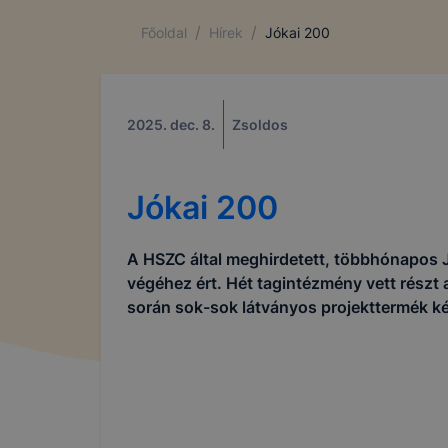
/
/
Főoldal
Hírek
Jókai 200
2025. dec. 8.
Zsoldos
Jókai 200
A HSZC által meghirdetett, többhónapos 
végéhez ért. Hét tagintézmény vett részt
során sok-sok látványos projekttermék ké