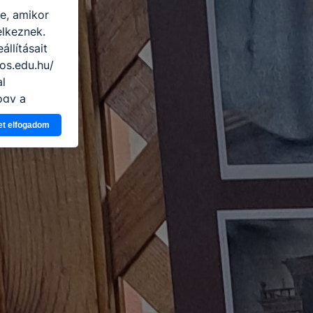
re, amikor
elkeznek.
llításait
os.edu.hu/
al
ogy a
atjuk,
et elfogadom
eglátogatja
ikapcsolni a
ásának a
 elfogadja
t, hogy
k
 nem
 a honlap a