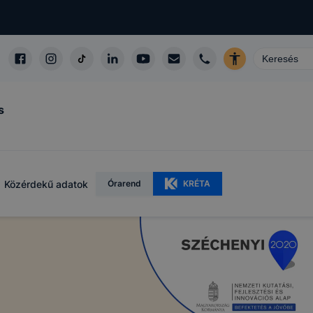
s
Közérdekű adatok
Órarend
KRÉTA