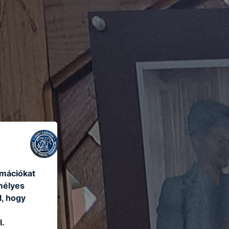
rmációkat
mélyes
l, hogy
l.