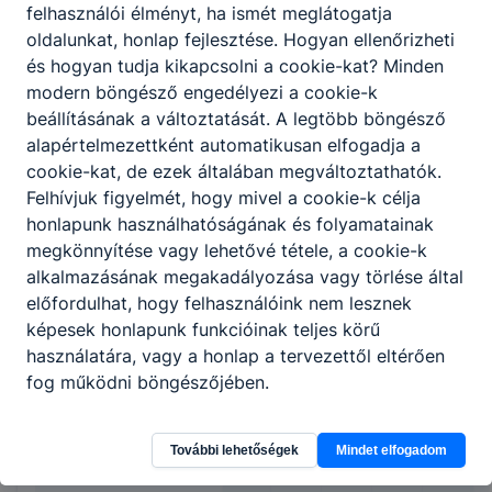
felhasználói élményt, ha ismét meglátogatja
ISKOLASPECIFIKUS INFORMÁCIÓK A KÉPZÉSHEZ
oldalunkat, honlap fejlesztése. Hogyan ellenőrizheti
ELŐJELENTKEZÉS
esetén felvesszük veled a
és hogyan tudja kikapcsolni a cookie-kat? Minden
kapcsolatot a megadott elérhetőségeiden.
modern böngésző engedélyezi a cookie-k
beállításának a változtatását. A legtöbb böngésző
alapértelmezettként automatikusan elfogadja a
ÉRDEKLŐDNI
a lenti elérhetőségek valamelyikén
cookie-kat, de ezek általában megváltoztathatók.
vagy személyesen lehetséges az iskolában
Felhívjuk figyelmét, hogy mivel a cookie-k célja
hétfőtől csütörtökig 08:00-tól 16:00-ig,
honlapunk használhatóságának és folyamatainak
péntekenként 08:00-tól 13:30-ig:
megkönnyítése vagy lehetővé tétele, a cookie-k
alkalmazásának megakadályozása vagy törlése által
Név: Farkas Niki
előfordulhat, hogy felhasználóink nem lesznek
Telefonszám: +36306167231
képesek honlapunk funkcióinak teljes körű
E-mail cím: farkasniki@zsoldosf.hu
használatára, vagy a honlap a tervezettől eltérően
fog működni böngészőjében.
VÁRJUK JELENTKEZÉSED!
További lehetőségek
Mindet elfogadom