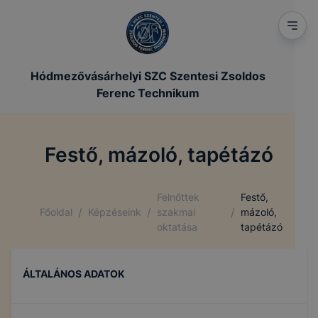
Hódmezővásárhelyi SZC Szentesi Zsoldos
Ferenc Technikum
Festő, mázoló, tapétázó
Felnőttek
Festő,
/
/
/
Főoldal
Képzéseink
szakmai
mázoló,
oktatása
tapétázó
ÁLTALÁNOS ADATOK