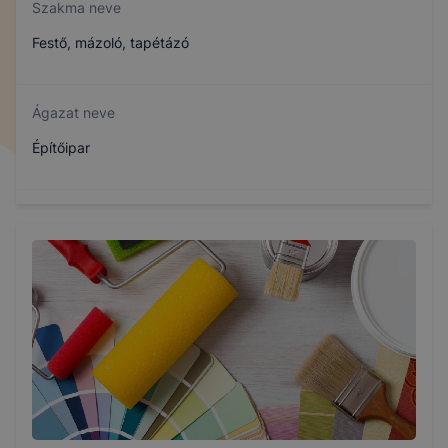
Szakma neve
Festő, mázoló, tapétázó
Ágazat neve
Építőipar
Szakmajegyzék száma
407320605
Képzés időtartama
1 év
Választható szakmairányok: