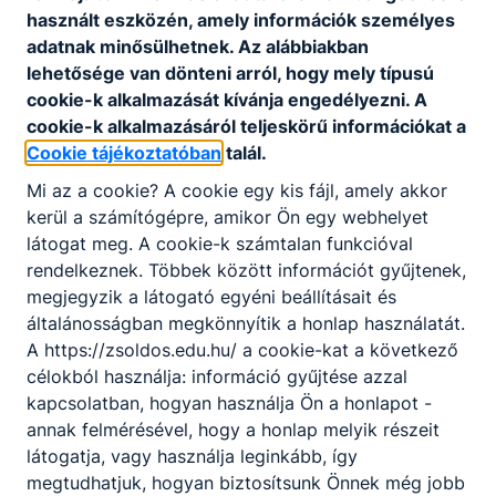
Ajánlott minden ﬁatal számára, aki kreatív
használt eszközén, amely információk személyes
gondolkodású, jó a kézügyessége és szeret
adatnak minősülhetnek. Az alábbiakban
változatos munkakörnyezetben dolgozni.
lehetősége van dönteni arról, hogy mely típusú
cookie-k alkalmazását kívánja engedélyezni. A
cookie-k alkalmazásáról teljeskörű információkat a
KOMPETENCIAELVÁRÁS
Cookie tájékoztatóban
talál.
Ügyes mozgás, állóképesség, jó ﬁzikum, jó
Mi az a cookie? A cookie egy kis fájl, amely akkor
szemmérték és térlátás, kézügyesség,
kerül a számítógépre, amikor Ön egy webhelyet
csapatmunka.
látogat meg. A cookie-k számtalan funkcióval
rendelkeznek. Többek között információt gyűjtenek,
megjegyzik a látogató egyéni beállításait és
A SZAKKÉPZETTSÉGGEL RENDELKEZŐ
általánosságban megkönnyítik a honlap használatát.
festi a falfelületet, tapétáz;
A https://zsoldos.edu.hu/ a cookie-kat a következő
fal-, fa-, fémfelületet mázol;
célokból használja: információ gyűjtése azzal
különböző díszítőmunkákat készít;
kapcsolatban, hogyan használja Ön a honlapot -
felújítási munkákat végez kül- és beltérben
annak felmérésével, hogy a honlap melyik részeit
egyaránt.
látogatja, vagy használja leginkább, így
megtudhatjuk, hogyan biztosítsunk Önnek még jobb