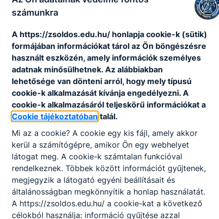
szakemberként garantált.
számunkra
A https://zsoldos.edu.hu/ honlapja cookie-k (sütik)
KOMPETENCIAELVÁRÁS
formájában információkat tárol az Ön böngészésre
Precizitás, ügyes mozgás, állóképesség, jó
használt eszközén, amely információk személyes
ﬁzikum, jó szemmérték és térlátás, kézügyesség,
adatnak minősülhetnek. Az alábbiakban
csapatmunka.
lehetősége van dönteni arról, hogy mely típusú
cookie-k alkalmazását kívánja engedélyezni. A
cookie-k alkalmazásáról teljeskörű információkat a
A SZAKKÉPZETTSÉGGEL RENDELKEZŐ
Cookie tájékoztatóban
talál.
kiszámolja a terület geometriai méreteit és
Mi az a cookie? A cookie egy kis fájl, amely akkor
az anyagszükségletet;
kerül a számítógépre, amikor Ön egy webhelyet
kiviteli terveket, költségvetést olvas, azok
látogat meg. A cookie-k számtalan funkcióval
tartalmi követelményeit ismeri;
rendelkeznek. Többek között információt gyűjtenek,
a szigeteléssel kapcsolatos
megjegyzik a látogató egyéni beállításait és
alapfogalmakkal tisztában van;
általánosságban megkönnyítik a honlap használatát.
munkavédelmi, munkabiztonsági,
A https://zsoldos.edu.hu/ a cookie-kat a következő
tűzvédelmi és környezetvédelmi ismeretei
célokból használja: információ gyűjtése azzal