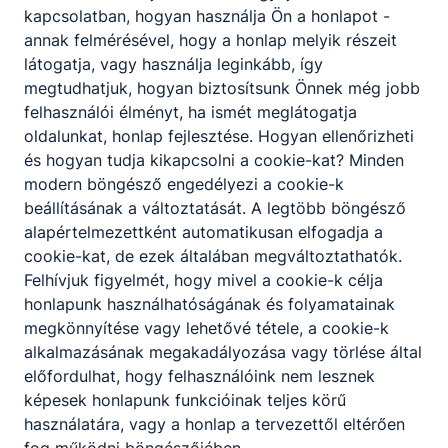
alaposak;
kapcsolatban, hogyan használja Ön a honlapot -
a mérőeszközöket biztossággal használja;
annak felmérésével, hogy a honlap melyik részeit
a különféle szigetelési technológiákhoz
látogatja, vagy használja leginkább, így
tartozó kézi szerszámokat, gépeket
megtudhatjuk, hogyan biztosítsunk Önnek még jobb
biztonsággal használja;
felhasználói élményt, ha ismét meglátogatja
átlátja az építési folyamatok komplex
oldalunkat, honlap fejlesztése. Hogyan ellenőrizheti
jellegét.
és hogyan tudja kikapcsolni a cookie-kat? Minden
modern böngésző engedélyezi a cookie-k
beállításának a változtatását. A legtöbb böngésző
ISKOLASPECIFIKUS INFORMÁCIÓK A KÉPZÉSHEZ
alapértelmezettként automatikusan elfogadja a
cookie-kat, de ezek általában megváltoztathatók.
ELŐJELENTKEZÉS
esetén felvesszük veled a
Felhívjuk figyelmét, hogy mivel a cookie-k célja
kapcsolatot a megadott elérhetőségeiden.
honlapunk használhatóságának és folyamatainak
megkönnyítése vagy lehetővé tétele, a cookie-k
ÉRDEKLŐDNI
a lenti elérhetőségek valamelyikén
alkalmazásának megakadályozása vagy törlése által
vagy személyesen lehetséges az iskolában
előfordulhat, hogy felhasználóink nem lesznek
hétfőtől csütörtökig 08:00-tól 16:00-ig,
képesek honlapunk funkcióinak teljes körű
péntekenként 08:00-tól 13:30-ig:
használatára, vagy a honlap a tervezettől eltérően
fog működni böngészőjében.