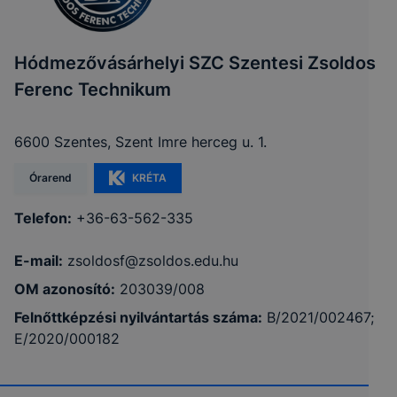
Hódmezővásárhelyi SZC Szentesi Zsoldos
Ferenc Technikum
6600 Szentes, Szent Imre herceg u. 1.
Órarend
KRÉTA
Telefon:
+36-63-562-335
E-mail:
zsoldosf@zsoldos.edu.hu
OM azonosító:
203039/008
Felnőttképzési nyilvántartás száma:
B/2021/002467;
E/2020/000182