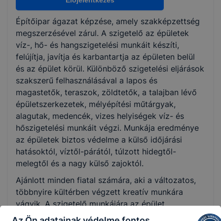
Előjelentkezés
Építőipar ágazat képzése, amely szakképzettség
KKK/PTT
megszerzésével zárul. A szigetelő az épületek
KKK letöltése (pdf)
víz-, hő- és hangszigetelési munkáit készíti,
PTT letöltése (pdf)
felújítja, javítja és karbantartja az épületen belül
és az épület körül. Különböző szigetelési eljárások
szakszerű felhasználásával a lapos és
Okleveles technikusképzés
magastetők, teraszok, zöldtetők, a talajban lévő
Nem
épületszerkezetek, mélyépítési műtárgyak,
alagutak, medencék, vizes helyiségek víz- és
hőszigetelési munkáit végzi. Munkája eredménye
az épületek biztos védelme a külső időjárási
hatásoktól, víztől-párától, túlzott hidegtől-
melegtől és a nagy külső zajoktól.
Ajánlott minden fiatal számára, aki a változatos,
többnyire kültérben végzett kreatív munkára
vágyik. A szigetelő munkájára az épület
valamennyi részében szükség van, megélhetése jó
Az Ön adatainak védelme fontos