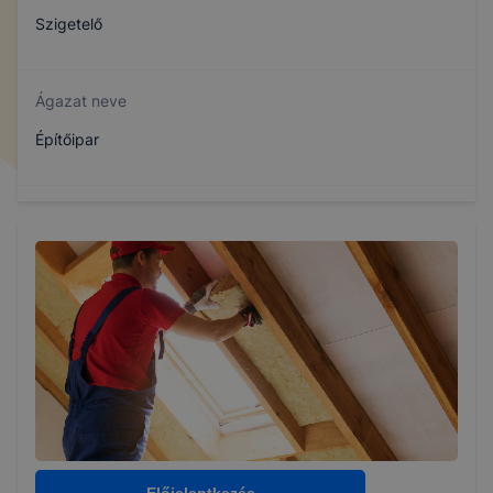
Szigetelő
Ágazat neve
Építőipar
Szakmajegyzék száma
407320613
Képzés időtartama
1 év
Választható szakmairányok:
Nem válaszható