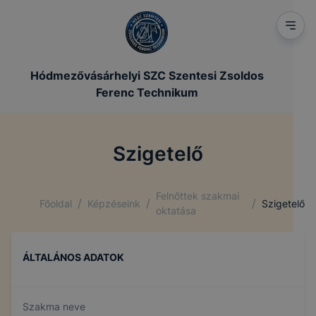
Hódmezővásárhelyi SZC Szentesi Zsoldos
Ferenc Technikum
Szigetelő
Felnőttek szakmai
/
/
/
Főoldal
Képzéseink
Szigetelő
oktatása
ÁLTALÁNOS ADATOK
Szakma neve