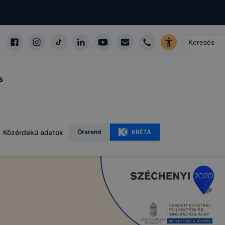
s
Közérdekű adatok
Órarend
KRÉTA