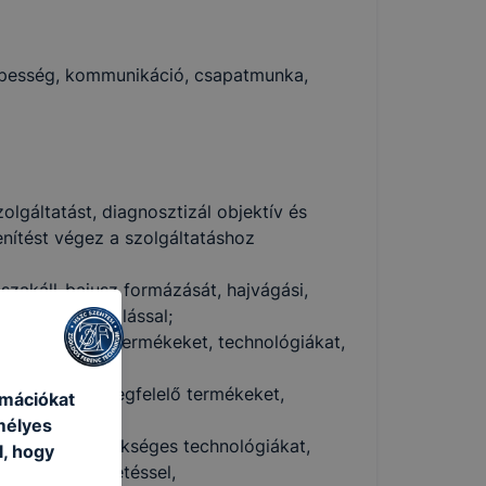
óképesség, kommunikáció, csapatmunka,
lgáltatást, diagnosztizál objektív és
nítést végez a szolgáltatáshoz
 szakáll-bajusz formázását, hajvágási,
termékfelhasználással;
za a megfelelő termékeket, technológiákat,
alkalmazza a megfelelő termékeket,
rmációkat
mélyes
lkalmazza a szükséges technológiákat,
l, hogy
kkel, divatkövetéssel,