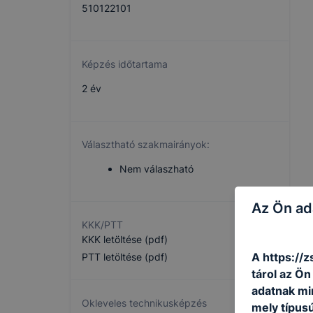
510122101
Képzés időtartama
2 év
Választható szakmairányok:
Nem válaszható
Az Ön ad
KKK/PTT
KKK letöltése (pdf)
A https://z
PTT letöltése (pdf)
tárol az Ö
adatnak mi
Okleveles technikusképzés
mely típus