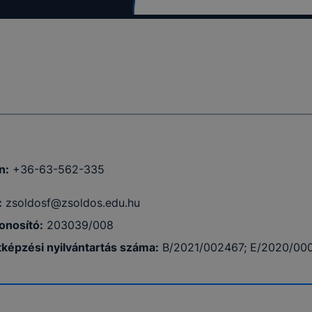
n:
+36-63-562-335
:
zsoldosf@zsoldos.edu.hu
onosító:
203039/008
tképzési nyilvántartás száma:
B/2021/002467; E/2020/00