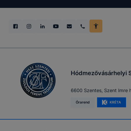
Hódmezővásárhelyi S
6600 Szentes, Szent Imre h
Órarend
KRÉTA