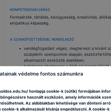
KOMPETENCIAELVÁRÁS
Formaérzék, térlátás, kézügyesség, kreativitás, áll
empatikus képesség.
A SZAKKÉPZETTSÉGGEL RENDELKEZŐ
vendégfogadást végez, megtervezi a kívánt szo
szubjektív szempontok alapján, eszközfertőtle
alkalmazott eszközök esetében;
tudatosan alkalmazza a férﬁ arc borotválását,
hajszárítási technológiákat, divatkövetéssel, 
atainak védelme fontos számunkra
megtervezi a haj színváltoztatásait, alkalmaz
szükség szerint;
megtervezi a haj tartós formaváltoztatásait, 
soldos.edu.hu/ honlapja cookie-k (sütik) formájában info
technológiákat, szükség szerint;
n böngészésre használt eszközén, amely információk sze
elvégzi az alap és divathajvágási formákat, a
nősülhetnek. Az alábbiakban lehetősége van dönteni arró
technikákat, hajszárítást a szükséges eszközö
ú cookie-k alkalmazását kívánja engedélyezni. A cookie-k