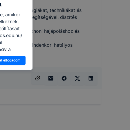
l.
ítási technológiákat, technikákat és
re, amikor
tató eszközök segítségével, díszítés
elkeznek.
llításait
 vendégének otthoni hajápoláshoz és
os.edu.hu/
al
zésére és a mindenkori hatályos
ogy a
atjuk,
et elfogadom
eglátogatja
ikapcsolni a
ásának a
 elfogadja
t, hogy
k
 nem
 a honlap a