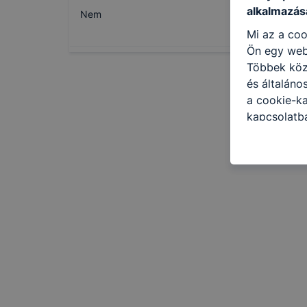
alkalmazásá
Nem
Mi az a coo
Ön egy web
Többek közö
és általáno
a cookie-ka
kapcsolatba
honlap mely
hogyan bizt
oldalunkat,
cookie-kat
változtatás
a cookie-ka
mivel a coo
megkönnyít
megakadályo
lesznek kép
tervezettől