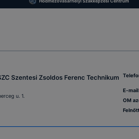
Hódmezővásárhelyi Szakképzési Centrum
Telefo
ZC Szentesi Zsoldos Ferenc Technikum
E-mail
erceg u. 1.
OM az
Felnőt