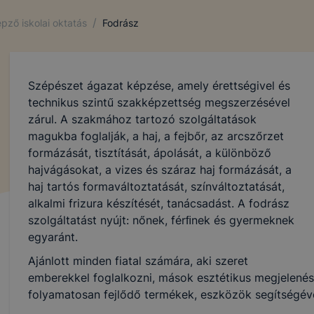
/
pző iskolai oktatás
Fodrász
Szépészet ágazat képzése, amely érettségivel és
technikus szintű szakképzettség megszerzésével
zárul. A szakmához tartozó szolgáltatások
magukba foglalják, a haj, a fejbőr, az arcszőrzet
formázását, tisztítását, ápolását, a különböző
hajvágásokat, a vizes és száraz haj formázását, a
haj tartós formaváltoztatását, színváltoztatását,
alkalmi frizura készítését, tanácsadást. A fodrász
szolgáltatást nyújt: nőnek, férﬁnek és gyermeknek
egyaránt.
Ajánlott minden fiatal számára, aki szeret
emberekkel foglalkozni, mások esztétikus megjelenésé
folyamatosan fejlődő termékek, eszközök segítségével a