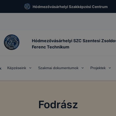
Hódmezővásárhelyi Szakképzési Centrum
Hódmezővásárhelyi SZC Szentesi Zsoldo
Ferenc Technikum
Képzéseink
Szakmai dokumentumok
Projektek
k
Fodrász