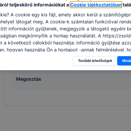
termékfelhasználással;
ról teljeskörű információkat a
Cookie tájékoztatóban
talá
megtervezi és elvégzi a különböző hajhosszabb
kie? A cookie egy kis fájl, amely akkor kerül a számítógép
alkalmi hajviseletet készít fizikai formaváltoz
helyet látogat meg. A cookie-k számtalan funkcióval rend
alkalmazásával;
tt információt gyűjtenek, megjegyzik a látogató egyéni beá
minden szolgáltatást követően tanácsot ad a
sságban megkönnyítik a honlap használatát. A https://zsold
hajformázáshoz;
t a következő célokból használja: információ gyűjtése azz
képes a fodrászszalon működésének megterve
n, hogyan használja Ön a honlapot -annak felmérésével, h
jogszabályok szerinti működtetésére.
ik részeit látogatja, vagy használja leginkább, így megtudh
További lehetőségek
Mind
osítsunk Önnek még jobb felhasználói élményt, ha ismét m
 honlap fejlesztése. Hogyan ellenőrizheti és hogyan tudja k
? Minden modern böngésző engedélyezi a cookie-k beállít
Megosztás
át. A legtöbb böngésző alapértelmezettként automatikusan
t, de ezek általában megváltoztathatók. Felhívjuk figyelmé
kie-k célja honlapunk használhatóságának és folyamataina
ése vagy lehetővé tétele, a cookie-k alkalmazásának
zása vagy törlése által előfordulhat, hogy felhasználóink
esek honlapunk funkcióinak teljes körű használatára, vagy
 eltérően fog működni böngészőjében.