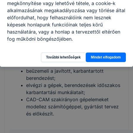
megkönnyítése vagy lehetővé tétele, a cookie-k
gépészeti kötéseket (csavarkötés,
alkalmazásának megakadályozása vagy törlése által
ékkötés, reteszkötés) szakszerűen
előfordulhat, hogy felhasználóink nem lesznek
létrehoz és bont;
képesek honlapunk funkcióinak teljes körű
elvégzi hidraulikus és pneumatikus
használatára, vagy a honlap a tervezettől eltérően
(folyadékkal és sűrített levegővel működő)
fog működni böngészőjében.
rendszerek elemeinek, illetve szabványos
gépelemek (csapágyak, fogaskerekek,
lánckerekek stb.) karbantartását, javítását,
További lehetőségek
Mindet elfogadom
cseréjét;
beüzemeli a javított, karbantartott
berendezést;
elvégzi a gépek, berendezések időszakos
karbantartási munkálatait;
CAD-CAM szakirányon gépelemeket
modellez számítógéppel, gyártást tervez
és előkészít.