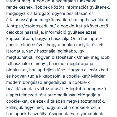
látogat meg. A cookie-k számtalan funkcióval
Kommunikációs –és együttműködési készség,
rendelkeznek. Többek között információt gyűjtenek,
precizitás, , szervezési és irányítási képesség,
megjegyzik a látogató egyéni beállításait és
analitikus gondolkodás.
általánosságban megkönnyítik a honlap használatát.
A https://zsoldos.edu.hu/ a cookie-kat a következő
célokból használja: információ gyűjtése azzal
A SZAKKÉPZETTSÉGGEL RENDELKEZŐ
kapcsolatban, hogyan használja Ön a honlapot -
alkatrészrajz alapján kézi és kisgépes
annak felmérésével, hogy a honlap melyik részeit
eljárással egyszerű alkatrészeket gyárt:
látogatja, vagy használja leginkább, így
kiválasztja a gyártandó munkadarab
megtudhatjuk, hogyan biztosítsunk Önnek még jobb
anyagát, típusát, meghatározza a
felhasználói élményt, ha ismét meglátogatja
gyártáshoz szükséges műveleteket,
oldalunkat, honlap fejlesztése. Hogyan ellenőrizheti
szerszámokat és mérőeszközöket, elvégzi
és hogyan tudja kikapcsolni a cookie-kat? Minden
a gyártási műveleteket;
modern böngésző engedélyezi a cookie-k
mérőeszközökkel ellenőrzi a kész
beállításának a változtatását. A legtöbb böngésző
munkadarabot;
alapértelmezettként automatikusan elfogadja a
a mért jellemzőket jegyzőkönyvben
cookie-kat, de ezek általában megváltoztathatók.
rögzíti, a mérés eredményét kiértékeli, ez
Felhívjuk figyelmét, hogy mivel a cookie-k célja
alapján a vizsgált alkatrészt, gépegységet
honlapunk használhatóságának és folyamatainak
minősíti;