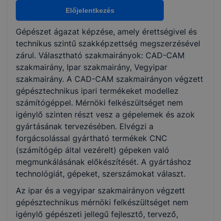
CAD-CAM
Előjelentkezés
Ipar
Vegyipar
Gépészet ágazat képzése, amely érettségivel és
technikus szintű szakképzettség megszerzésével
zárul. Választható szakmairányok: CAD-CAM
KKK/PTT
szakmairány, Ipar szakmairány, Vegyipar
KKK letöltése (pdf)
szakmairány. A CAD-CAM szakmairányon végzett
PTT letöltése (pdf)
gépésztechnikus ipari termékeket modellez
számítógéppel. Mérnöki felkészültséget nem
Okleveles technikusképzés
igénylő szinten részt vesz a gépelemek és azok
gyártásának tervezésében. Elvégzi a
Nem
forgácsolással gyártható termékek CNC
(számítógép által vezérelt) gépeken való
megmunkálásának előkészítését. A gyártáshoz
technológiát, gépeket, szerszámokat választ.
Az ipar és a vegyipar szakmairányon végzett
gépésztechnikus mérnöki felkészültséget nem
igénylő gépészeti jellegű fejlesztő, tervező,