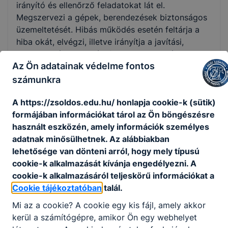
irányító és ellenőrző feladatokat lát el.
Megszervezi a gépek, berendezések biztonságos
üzemeltetését. Hibás működés esetén feltárja a
hiba okát, elvégzi, illetve irányítja a javítási,
karbantartási, szerelési folyamatokat. Részt vesz
Az Ön adatainak védelme fontos
a gépelemek, gépegységek tervezési
munkálataiban, az új technológiák bevezetésében
számunkra
és alkalmazásában. Méréseket, elemzéseket
A https://zsoldos.edu.hu/ honlapja cookie-k (sütik)
folytat a gyártóeszközök optimális működésének
formájában információkat tárol az Ön böngészésre
biztosítása érdekében.
használt eszközén, amely információk személyes
Ajánlott mindazok számára, akik szeretik a
adatnak minősülhetnek. Az alábbiakban
gépeket, a forgó-mozgó alkatrészeket. Javasolt
lehetősége van dönteni arról, hogy mely típusú
továbbá azoknak, akiket vonz az automatizált
cookie-k alkalmazását kívánja engedélyezni. A
technológia, szeretnek szerelni és a szervezési
cookie-k alkalmazásáról teljeskörű információkat a
feladatokat is szívesen látnak el.
Cookie tájékoztatóban
talál.
Mi az a cookie? A cookie egy kis fájl, amely akkor
KOMPETENCIAELVÁRÁS
kerül a számítógépre, amikor Ön egy webhelyet