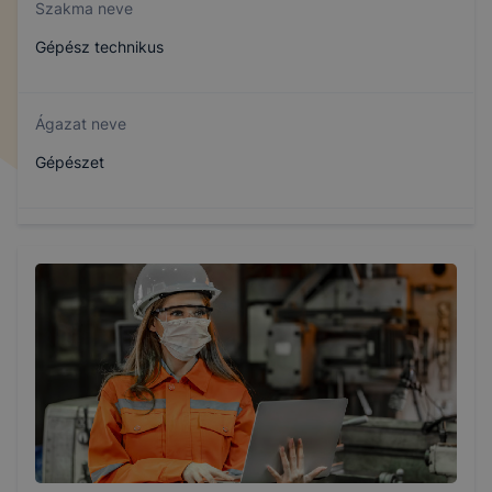
Szakma neve
Gépész technikus
Ágazat neve
Gépészet
Szakmajegyzék száma
507151005
Képzés időtartama
2 év
Választható szakmairányok: