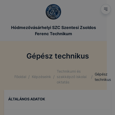
Hódmezővásárhelyi SZC Szentesi Zsoldos
Ferenc Technikum
Gépész technikus
Technikumi és
Gépész
/
/
/
Főoldal
Képzéseink
szakképző iskolai
technikus
oktatás
ÁLTALÁNOS ADATOK