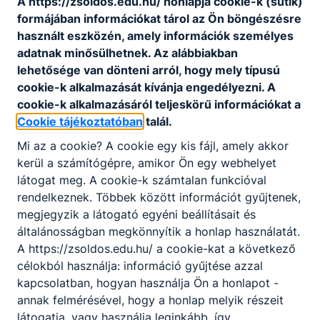
A https://zsoldos.edu.hu/ honlapja cookie-k (sütik)
Javasolt továbbá azoknak, akik szeretik a
formájában információkat tárol az Ön böngészésre
látványos eredményeket és érdeklődnek az
használt eszközén, amely információk személyes
alternatív hajtású járművek iránt.
adatnak minősülhetnek. Az alábbiakban
lehetősége van dönteni arról, hogy mely típusú
cookie-k alkalmazását kívánja engedélyezni. A
KOMPETENCIAELVÁRÁS
cookie-k alkalmazásáról teljeskörű információkat a
Jó ﬁzikum, kézügyesség, szakszerű
Cookie tájékoztatóban
talál.
kommunikáció, csapatmunka, felelősségtudat,
vevőközpontúság.
Mi az a cookie? A cookie egy kis fájl, amely akkor
kerül a számítógépre, amikor Ön egy webhelyet
látogat meg. A cookie-k számtalan funkcióval
A SZAKKÉPZETTSÉGGEL RENDELKEZŐ
rendelkeznek. Többek között információt gyűjtenek,
megjegyzik a látogató egyéni beállításait és
elvégzi a javítandó gépjármű
általánosságban megkönnyítik a honlap használatát.
állapotfelmérését, hibamegállapítását;
A https://zsoldos.edu.hu/ a cookie-kat a következő
működteti a munkavégzéshez szükséges
célokból használja: információ gyűjtése azzal
gépeket, berendezéseket, diagnosztikai és
kapcsolatban, hogyan használja Ön a honlapot -
mérőeszközöket;
annak felmérésével, hogy a honlap melyik részeit
a gépjárművek sorozatgyártásában
látogatja, vagy használja leginkább, így