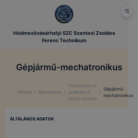
Hódmezővásárhelyi SZC Szentesi Zsoldos
Ferenc Technikum
Gépjármű-mechatronikus
Technikumi és
Gépjármű-
/
/
/
Főoldal
Képzéseink
szakképző
mechatronikus
iskolai oktatás
ÁLTALÁNOS ADATOK