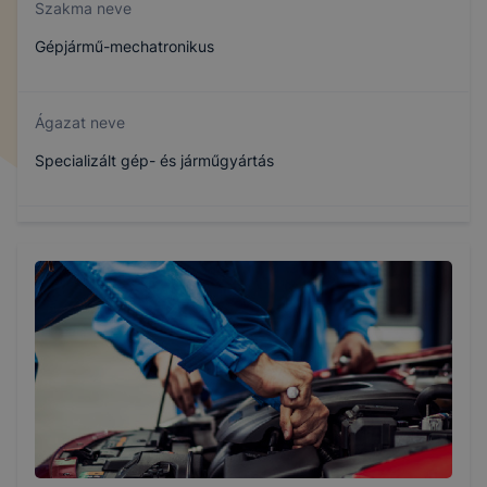
Szakma neve
Gépjármű-mechatronikus
Ágazat neve
Specializált gép- és járműgyártás
Szakmajegyzék száma
407161905
Képzés időtartama
3 év
Választható szakmairányok: