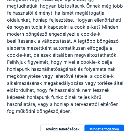
közreműködik;
megtudhatjuk, hogyan biztosítsunk Önnek még jobb
a gyártási folyamatban minőségellenőrzést
felhasználói élményt, ha ismét meglátogatja
végez, ellenőrzi a gyártósorról lekerülő
oldalunkat, honlap fejlesztése. Hogyan ellenőrizheti
gépjárművek minőségét;
és hogyan tudja kikapcsolni a cookie-kat? Minden
megállapítja és megszünteti a hibákat és
modern böngésző engedélyezi a cookie-k
zavarokat, ehhez automatikus mérő- és
beállításának a változtatását. A legtöbb böngésző
vizsgáló rendszereket használ;
alapértelmezettként automatikusan elfogadja a
kezeli a járműveket és azok rendszereit,
cookie-kat, de ezek általában megváltoztathatók.
üzembe helyezi a járműveket;
Felhívjuk figyelmét, hogy mivel a cookie-k célja
mechanikus és elektromos alkatrészeket
honlapunk használhatóságának és folyamatainak
össze- és szétszerel, valamint ellenőriz;
megkönnyítése vagy lehetővé tétele, a cookie-k
járműveket és rendszereket karbantart,
alkalmazásának megakadályozása vagy törlése által
javít és beállít;
előfordulhat, hogy felhasználóink nem lesznek
hibákat és zavarokat keres, mérési
képesek honlapunk funkcióinak teljes körű
eredményeket értékel;
használatára, vagy a honlap a tervezettől eltérően
munkahelyi logisztikai ismereteket
fog működni böngészőjében.
alkalmaz;
minőségi, valamint a munkavégzéshez
szükséges utasításokat értelmez.
További lehetőségek
Mindet elfogadom