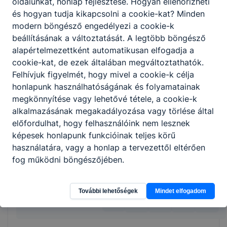
oldalunkat, honlap fejlesztése. Hogyan ellenőrizheti
gépeket, ellenőrzi a gépeken a
és hogyan tudja kikapcsolni a cookie-kat? Minden
tanúsítványok érvényességét;
modern böngésző engedélyezi a cookie-k
előkészíti a munkadarabokat, elvégzi a
beállításának a változtatását. A legtöbb böngésző
szükséges vágásokat, darabolásokat,
alapértelmezettként automatikusan elfogadja a
illetve a hegesztést;
cookie-kat, de ezek általában megváltoztathatók.
önellenőrzést végez a munka megkezdése
Felhívjuk figyelmét, hogy mivel a cookie-k célja
előtt és közben;
honlapunk használhatóságának és folyamatainak
művelet befejezése után a rendelkezésre
megkönnyítése vagy lehetővé tétele, a cookie-k
álló diagnosztikai eljárásokkal ellenőrzi az
alkalmazásának megakadályozása vagy törlése által
elvégzett munka minőségét, a varrat hibáit
előfordulhat, hogy felhasználóink nem lesznek
javítja;
képesek honlapunk funkcióinak teljes körű
betartja és betartatja a munkabiztonsági
használatára, vagy a honlap a tervezettől eltérően
és környezetvédelmi előírásokat.
fog működni böngészőjében.
További lehetőségek
Mindet elfogadom
Megosztás