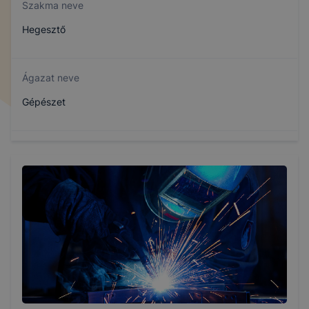
Szakma neve
Hegesztő
Ágazat neve
Gépészet
Szakmajegyzék száma
407151008
Képzés időtartama
3 év
Választható szakmairányok: