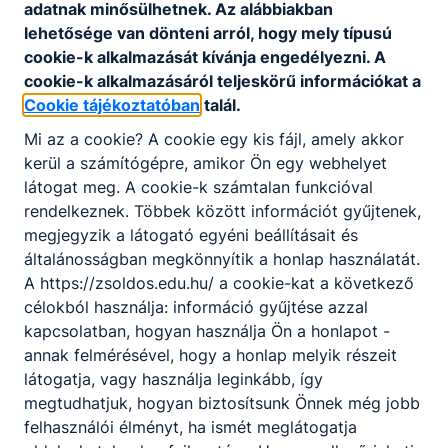
adatnak minősülhetnek. Az alábbiakban
védőfelszereléseket.
lehetősége van dönteni arról, hogy mely típusú
Ajánlott minden ﬁatal számára, akit érdekel a
cookie-k alkalmazását kívánja engedélyezni. A
kisebb-nagyobb acélszerkezetek, csőhálózatok,
cookie-k alkalmazásáról teljeskörű információkat a
gépelemek, tartályok hegesztése, aki szeret
Cookie tájékoztatóban
talál.
alkotni, szerszámokat használni.
Mi az a cookie? A cookie egy kis fájl, amely akkor
kerül a számítógépre, amikor Ön egy webhelyet
KOMPETENCIAELVÁRÁS
látogat meg. A cookie-k számtalan funkcióval
rendelkeznek. Többek között információt gyűjtenek,
Kézügyesség, önállóság, felelősségtudat,
megjegyzik a látogató egyéni beállításait és
csapatban való együttműködés, precizitás,
általánosságban megkönnyítik a honlap használatát.
problémamegoldó képesség.
A https://zsoldos.edu.hu/ a cookie-kat a következő
célokból használja: információ gyűjtése azzal
kapcsolatban, hogyan használja Ön a honlapot -
A SZAKKÉPZETTSÉGGEL RENDELKEZŐ
annak felmérésével, hogy a honlap melyik részeit
műszaki rajzokat, szerelési terveket olvas
látogatja, vagy használja leginkább, így
és értelmezi a kapcsolódó utasításokat,
megtudhatjuk, hogyan biztosítsunk Önnek még jobb
szabályozásokat;
felhasználói élményt, ha ismét meglátogatja
beüzemeli a munkavégzéshez szükséges