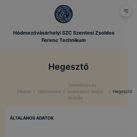
Hódmezővásárhelyi SZC Szentesi Zsoldos
Ferenc Technikum
Hegesztő
Technikumi és
/
/
/
Főoldal
Képzéseink
szakképző iskolai
Hegesztő
oktatás
ÁLTALÁNOS ADATOK