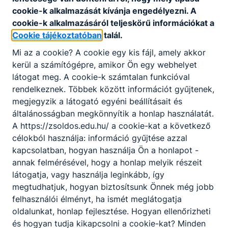
beállítások elvégzése is.
cookie-k alkalmazását kívánja engedélyezni. A
Ajánlott mindazon ﬁatalok számára, akiket
cookie-k alkalmazásáról teljeskörű információkat a
nemcsak vonz a villamosság, de készek a felelős
Cookie tájékoztatóban
talál.
munkavégzésre egy olyan szakmában, amely
Mi az a cookie? A cookie egy kis fájl, amely akkor
napjainkra rendkívül felértékelődött. A szakma jó
kerül a számítógépre, amikor Ön egy webhelyet
perspektívát és változatos feladatokat kínál.
látogat meg. A cookie-k számtalan funkcióval
rendelkeznek. Többek között információt gyűjtenek,
megjegyzik a látogató egyéni beállításait és
KOMPETENCIAELVÁRÁS
általánosságban megkönnyítik a honlap használatát.
Logikai gondolkodás, jó szemmérték, tér- és
A https://zsoldos.edu.hu/ a cookie-kat a következő
színlátás, önállóság, kézügyesség,
célokból használja: információ gyűjtése azzal
problémamegoldó képesség, csapatmunkában
kapcsolatban, hogyan használja Ön a honlapot -
együttműködési készség.
annak felmérésével, hogy a honlap melyik részeit
látogatja, vagy használja leginkább, így
megtudhatjuk, hogyan biztosítsunk Önnek még jobb
A SZAKKÉPZETTSÉGGEL RENDELKEZŐ
felhasználói élményt, ha ismét meglátogatja
oldalunkat, honlap fejlesztése. Hogyan ellenőrizheti
fogyasztásmérő helyet alakít ki, lakás és
és hogyan tudja kikapcsolni a cookie-kat? Minden
épület elosztó berendezést szerel, erős- és