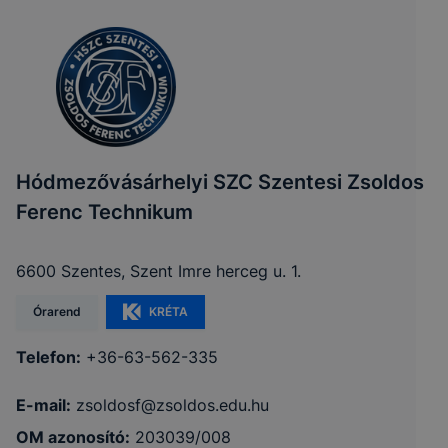
Hódmezővásárhelyi SZC Szentesi Zsoldos
Ferenc Technikum
6600 Szentes, Szent Imre herceg u. 1.
Órarend
KRÉTA
Telefon:
+36-63-562-335
E-mail:
zsoldosf@zsoldos.edu.hu
OM azonosító:
203039/008