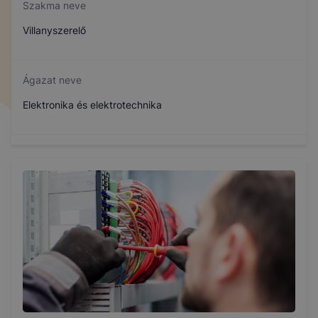
Szakma neve
Villanyszerelő
Ágazat neve
Elektronika és elektrotechnika
Szakmajegyzék száma
407130407
Képzés időtartama
3 év
Választható szakmairányok: