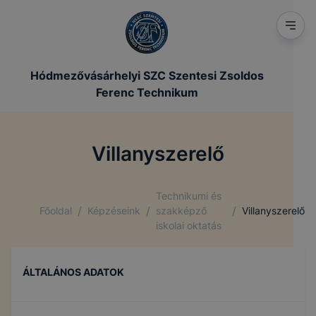
Hódmezővásárhelyi SZC Szentesi Zsoldos
Ferenc Technikum
Villanyszerelő
Technikumi és
/
/
/
Főoldal
Képzéseink
szakképző
Villanyszerelő
iskolai oktatás
ÁLTALÁNOS ADATOK