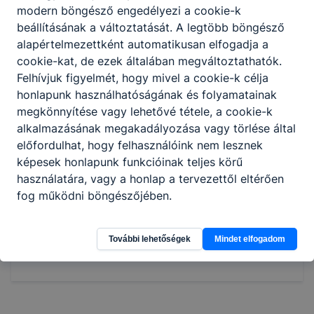
modern böngésző engedélyezi a cookie-k
gyengeáramú hálózatot létesít;
beállításának a változtatását. A legtöbb böngésző
hagyományos és intelligens épület villamos
alapértelmezettként automatikusan elfogadja a
berendezését szereli, javítja, karbantartja,
cookie-kat, de ezek általában megváltoztathatók.
kezelését betanítja;
Felhívjuk figyelmét, hogy mivel a cookie-k célja
egyszerű multimédiás és kommunikációs
honlapunk használhatóságának és folyamatainak
alkalmazásokat kezel, terveket, műszaki
megkönnyítése vagy lehetővé tétele, a cookie-k
leírásokat olvas, értelmez;
alkalmazásának megakadályozása vagy törlése által
kisgépeket, mérőműszereket,
előfordulhat, hogy felhasználóink nem lesznek
kéziszerszámokat használ a technológiai
képesek honlapunk funkcióinak teljes körű
alapműveleteknél.
használatára, vagy a honlap a tervezettől eltérően
fog működni böngészőjében.
Megosztás
További lehetőségek
Mindet elfogadom